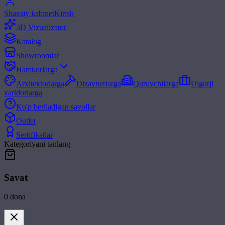
Shaxsiy kabinet
Kirish
3D Vizualizator
Katalog
Showroomlar
Hamkorlarga
Arxitektorlarga
Dizaynerlarga
Quruvchilarga
Ulgurji
xaridorlarga
Ko'p beriladigan savollar
Outlet
Sertifikatlar
Kategoriyani tanlang
Savat
0
dona