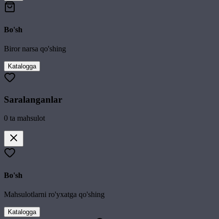
Bo'sh
Biror narsa qo'shing
Katalogga
Saralanganlar
0
ta mahsulot
Bo'sh
Mahsulotlarni ro'yxatga qo'shing
Katalogga