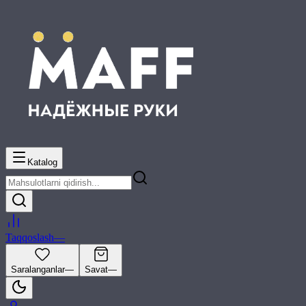
Katalog
Taqqoslash
—
Saralanganlar
—
Savat
—