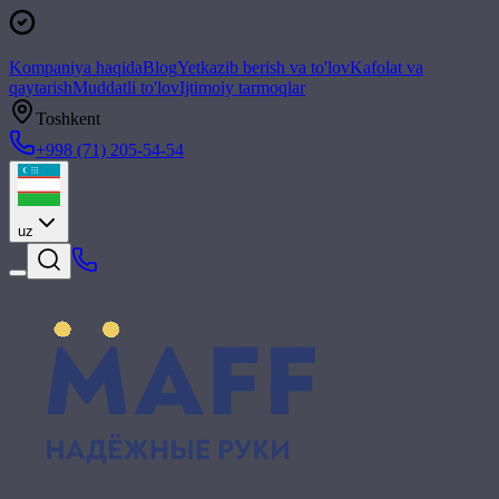
Kompaniya haqida
Blog
Yetkazib berish va to'lov
Kafolat va
qaytarish
Muddatli to'lov
Ijtimoiy tarmoqlar
Toshkent
+998 (71) 205-54-54
uz