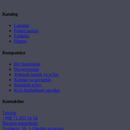
Katalog
Laminat
Parket taxtasi
Eshiklar
Plintus
Kompaniya
Biz haqimizda
Showroomlar
Yetkazib berish va to'lov
Kafolat va qaytarish
Muddatli to'lov
Ko'p beriladigan savollar
Kontaktlar
Telefon
+998 71 205 54 54
Bizning manzilimiz
Toshkent, 38, 1-Okoltin avenyusi