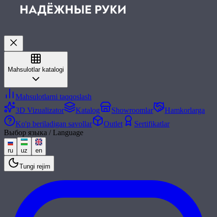
Mahsulotlar katalogi
Mahsulotlarni taqqoslash
3D Vizualizator
Katalog
Showroomlar
Hamkorlarga
Ko'p beriladigan savollar
Outlet
Sertifikatlar
Выбор языка / Language
ru
uz
en
Tungi rejim