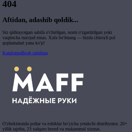
404
Aftidan, adashib qoldik...
Siz qidirayotgan sahifa o'chirilgan, nomi o'zgartirilgan yoki
vaqtincha mavjud emas. Xafa bo'lmang — bizda chiroyli pol
qoplamalari yana ko'p!
Katalogga
Bosh sahifaga
O'zbekistonda pollar va eshiklar bo'yicha yetakchi distribyutor. 20+
yillik tajriba, 23 xalqaro brend va mukammal xizmat.