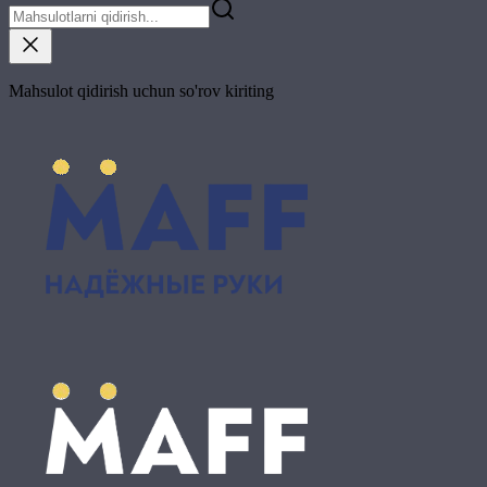
Mahsulot qidirish uchun so'rov kiriting