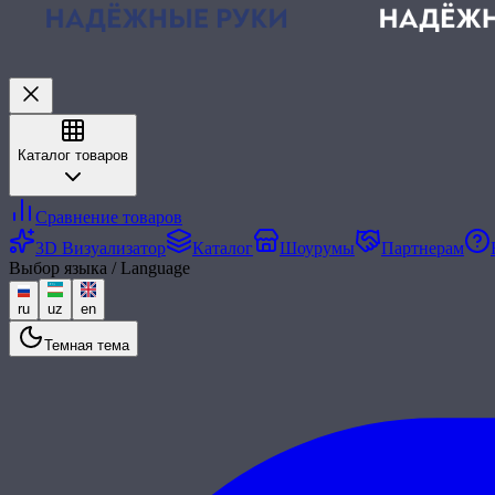
Каталог товаров
Сравнение товаров
3D Визуализатор
Каталог
Шоурумы
Партнерам
Выбор языка / Language
ru
uz
en
Темная тема