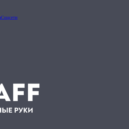
а
Соцсети