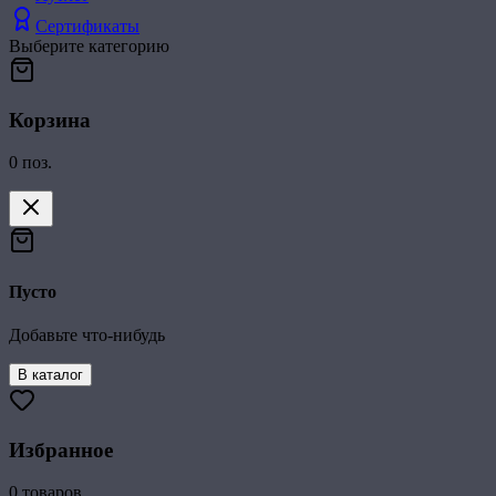
Сертификаты
Выберите категорию
Корзина
0
поз.
Пусто
Добавьте что-нибудь
В каталог
Избранное
0
товаров