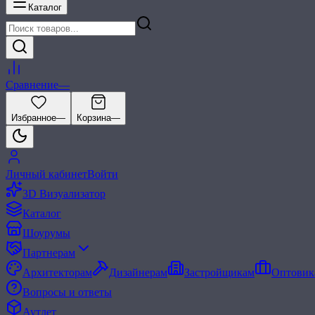
Каталог
Сравнение
—
Избранное
—
Корзина
—
Личный кабинет
Войти
3D Визуализатор
Каталог
Шоурумы
Партнерам
Архитекторам
Дизайнерам
Застройщикам
Оптовик
Вопросы и ответы
Аутлет