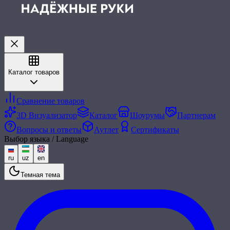
Каталог товаров
Сравнение товаров
3D Визуализатор
Каталог
Шоурумы
Партнерам
Вопросы и ответы
Аутлет
Сертификаты
Выбор языка / Language
ru
uz
en
Темная тема