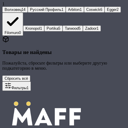
1
Волховец
14
Русский Профиль
1
Arbiton
1
Coswick
6
Egger
2
Kronopol
1
Portika
5
Tarwood
5
Zadoor
1
Filomuro
0
Товары не найдены
Пожалуйста, сбросьте фильтры или выберите другую
подкатегорию в меню.
Сбросить всё
Фильтры
1