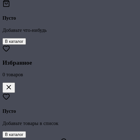
Пусто
Добавьте что-нибудь
В каталог
Избранное
0
товаров
Пусто
Добавьте товары в список
В каталог