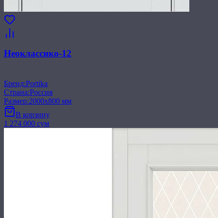
Неоклассико-12
Бренд
:
Portika
Страна
:
Россия
Размер
:
2000x800 мм
В корзину
1 274 000 сум