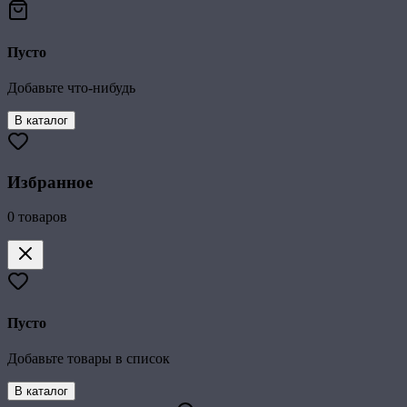
Пусто
Добавьте что-нибудь
В каталог
Избранное
0
товаров
Пусто
Добавьте товары в список
В каталог