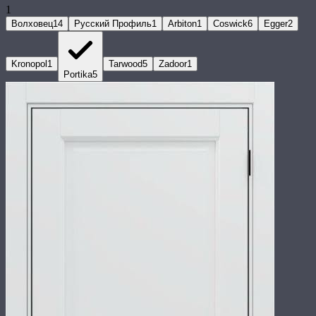
1
Волховец
14
Русский Профиль
1
Arbiton
1
Coswick
6
Egger
2
Kronopol
1
Tarwood
5
Zadoor
1
Portika
5