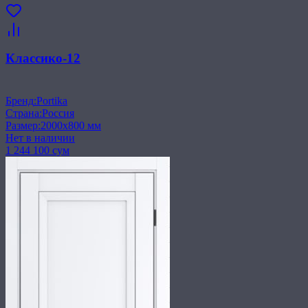
Классико-12
Бренд
:
Portika
Страна
:
Россия
Размер
:
2000x800 мм
Нет в наличии
1 244 100 сум