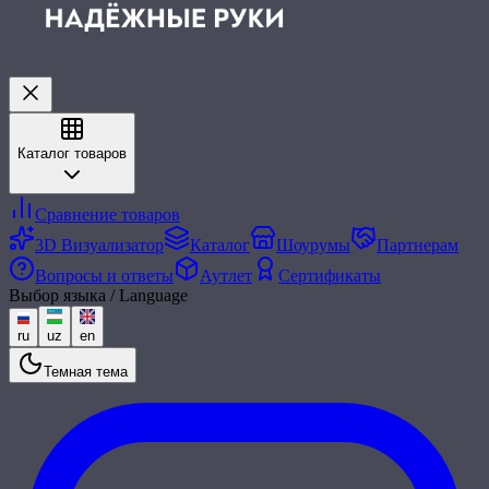
Каталог товаров
Сравнение товаров
3D Визуализатор
Каталог
Шоурумы
Партнерам
Вопросы и ответы
Аутлет
Сертификаты
Выбор языка / Language
ru
uz
en
Темная тема