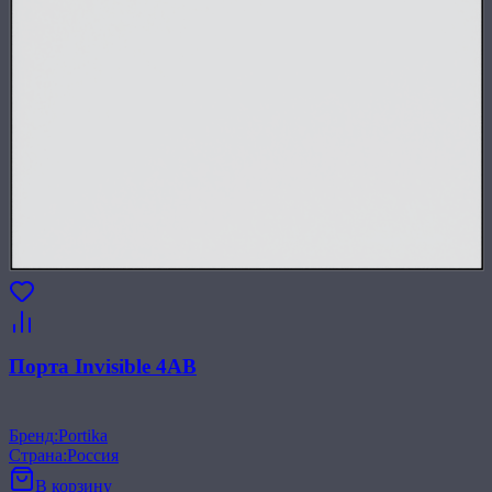
Порта Invisible 4AB
Бренд
:
Portika
Страна
:
Россия
В корзину