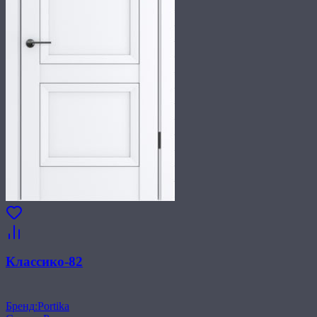
Классико-82
Бренд
:
Portika