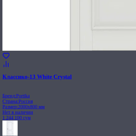
Классико-13 White Сrystal
Бренд
:
Portika
Страна
:
Россия
Размер
:
2000x800 мм
Нет в наличии
1 244 100 сум