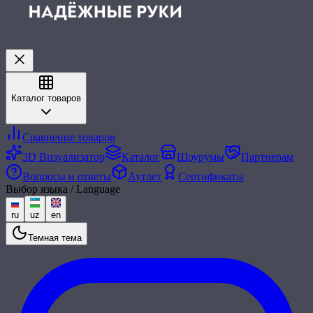
Каталог товаров
Сравнение товаров
3D Визуализатор
Каталог
Шоурумы
Партнерам
Вопросы и ответы
Аутлет
Сертификаты
Выбор языка / Language
ru
uz
en
Темная тема