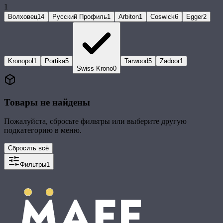
1
Волховец
14
Русский Профиль
1
Arbiton
1
Coswick
6
Egger
2
Kronopol
1
Portika
5
Tarwood
5
Zadoor
1
Swiss Krono
0
Товары не найдены
Пожалуйста, сбросьте фильтры или выберите другую
подкатегорию в меню.
Сбросить всё
Фильтры
1