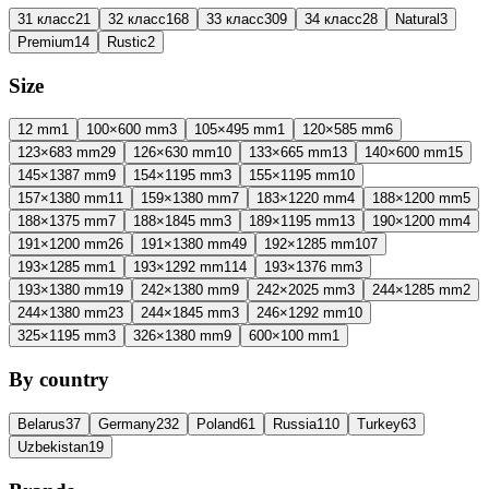
31 класс
21
32 класс
168
33 класс
309
34 класс
28
Natural
3
Premium
14
Rustic
2
Size
12 mm
1
100×600 mm
3
105×495 mm
1
120×585 mm
6
123×683 mm
29
126×630 mm
10
133×665 mm
13
140×600 mm
15
145×1387 mm
9
154×1195 mm
3
155×1195 mm
10
157×1380 mm
11
159×1380 mm
7
183×1220 mm
4
188×1200 mm
5
188×1375 mm
7
188×1845 mm
3
189×1195 mm
13
190×1200 mm
4
191×1200 mm
26
191×1380 mm
49
192×1285 mm
107
193×1285 mm
1
193×1292 mm
114
193×1376 mm
3
193×1380 mm
19
242×1380 mm
9
242×2025 mm
3
244×1285 mm
2
244×1380 mm
23
244×1845 mm
3
246×1292 mm
10
325×1195 mm
3
326×1380 mm
9
600×100 mm
1
By country
Belarus
37
Germany
232
Poland
61
Russia
110
Turkey
63
Uzbekistan
19