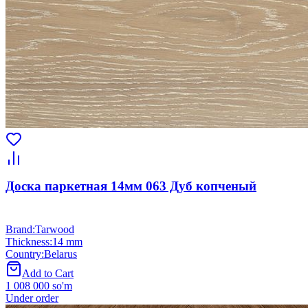
Доска паркетная 14мм 063 Дуб копченый
Brand
:
Tarwood
Thickness
:
14 mm
Country
:
Belarus
Add to Cart
1 008 000 so'm
Under order