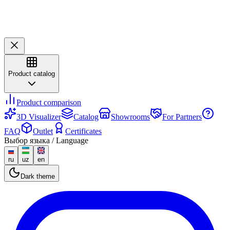
Product catalog
Product comparison
3D Visualizer
Catalog
Showrooms
For Partners
FAQ
Outlet
Certificates
Выбор языка / Language
ru
uz
en
Dark theme