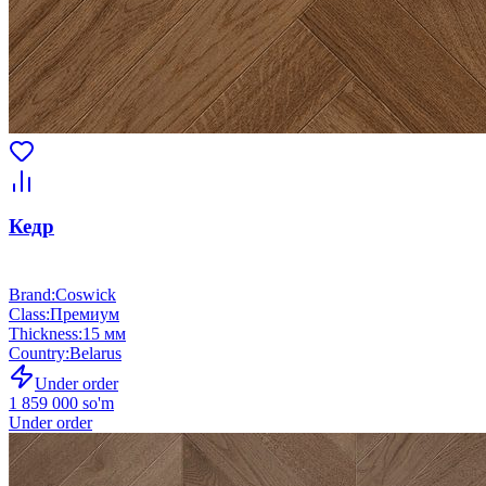
Кедр
Brand
:
Coswick
Class
:
Премиум
Thickness
:
15 мм
Country
:
Belarus
Under order
1 859 000 so'm
Under order