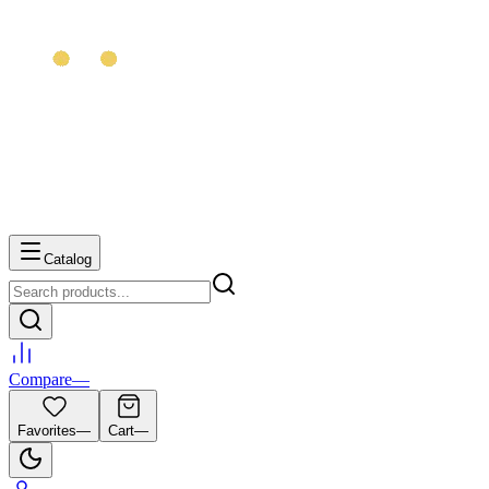
Catalog
Compare
—
Favorites
—
Cart
—