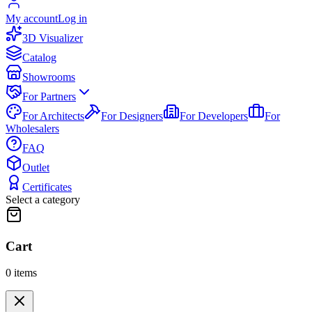
My account
Log in
3D Visualizer
Catalog
Showrooms
For Partners
For Architects
For Designers
For Developers
For
Wholesalers
FAQ
Outlet
Certificates
Select a category
Cart
0
items