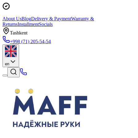
About Us
Blog
Delivery & Payment
Warranty &
Returns
Installment
Socials
Tashkent
+998 (71) 205-54-54
en