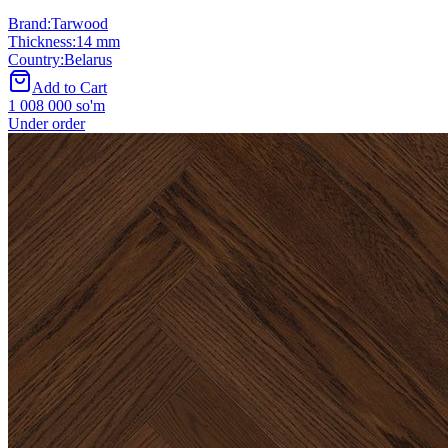
Brand
:
Tarwood
Thickness
:
14 mm
Country
:
Belarus
Add to Cart
1 008 000 so'm
Under order