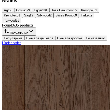
Brands
Agt
63
Coswick
9
Egger
181
Joss Beaumont
39
Kronopol
61
Kronotex
51
Sag
19
Silkwood
2
Swiss Krono
69
Tarkett
2
Tarwood
25
Found:
635
products
Популярные
Популярные
Сначала дешевле
Сначала дороже
По названию
Under order