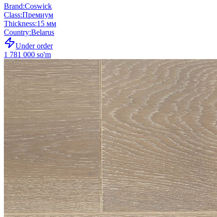
Brand
:
Coswick
Class
:
Премиум
Thickness
:
15 мм
Country
:
Belarus
Under order
1 781 000 so'm