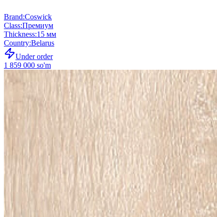
Brand
:
Coswick
Class
:
Премиум
Thickness
:
15 мм
Country
:
Belarus
Under order
1 859 000 so'm