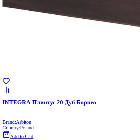
INTEGRA Плинтус 20 Дуб Борнео
Brand
:
Arbiton
Country
:
Poland
Add to Cart