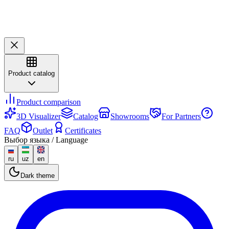
Product catalog
Product comparison
3D Visualizer
Catalog
Showrooms
For Partners
FAQ
Outlet
Certificates
Выбор языка / Language
ru
uz
en
Dark theme