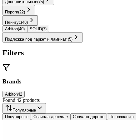
Дополнительные
(
75
)
Пороги
(
22
)
Плинтус
(
48
)
Arbiton
(
40
)
SOLID
(
7
)
Подложка под паркет и ламинат
(
5
)
Filters
Brands
Arbiton
42
Found:
42
products
Популярные
Популярные
Сначала дешевле
Сначала дороже
По названию