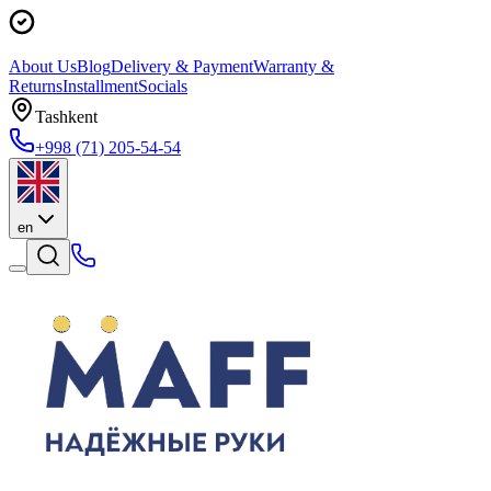
About Us
Blog
Delivery & Payment
Warranty &
Returns
Installment
Socials
Tashkent
+998 (71) 205-54-54
en