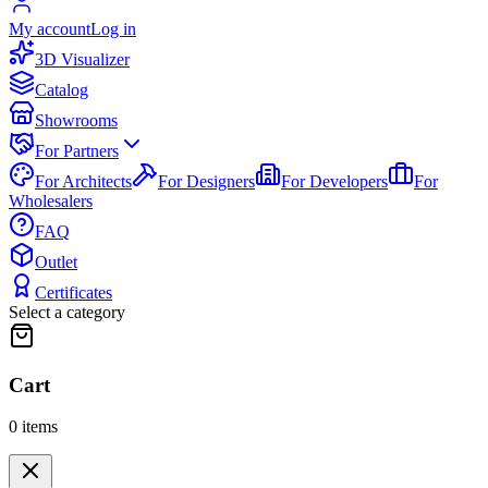
My account
Log in
3D Visualizer
Catalog
Showrooms
For Partners
For Architects
For Designers
For Developers
For
Wholesalers
FAQ
Outlet
Certificates
Select a category
Cart
0
items