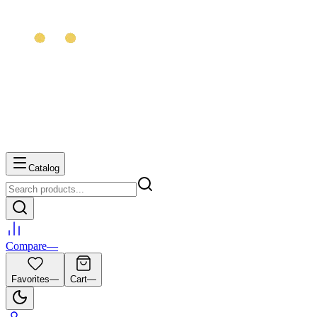
Catalog
Compare
—
Favorites
—
Cart
—