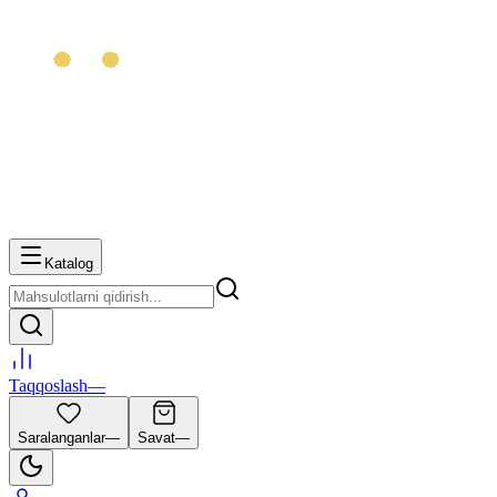
Katalog
Taqqoslash
—
Saralanganlar
—
Savat
—