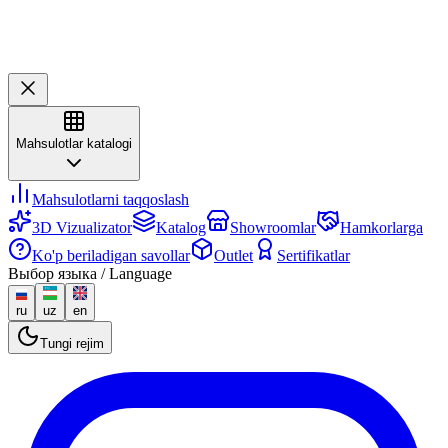
Mahsulotlar katalogi
Mahsulotlarni taqqoslash
3D Vizualizator
Katalog
Showroomlar
Hamkorlarga
Ko'p beriladigan savollar
Outlet
Sertifikatlar
Выбор языка / Language
ru
uz
en
Tungi rejim