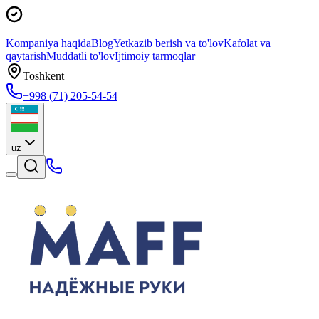
Kompaniya haqida
Blog
Yetkazib berish va to'lov
Kafolat va
qaytarish
Muddatli to'lov
Ijtimoiy tarmoqlar
Toshkent
+998 (71) 205-54-54
uz