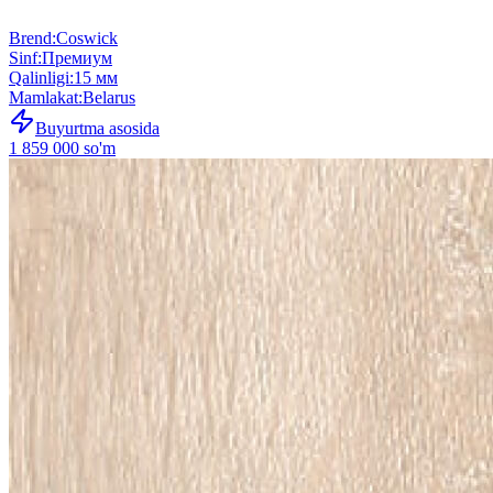
Brend
:
Coswick
Sinf
:
Премиум
Qalinligi
:
15 мм
Mamlakat
:
Belarus
Buyurtma asosida
1 859 000 so'm