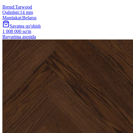
Brend
:
Tarwood
Qalinligi
:
14 mm
Mamlakat
:
Belarus
Savatga qo'shish
1 008 000 so'm
Buyurtma asosida