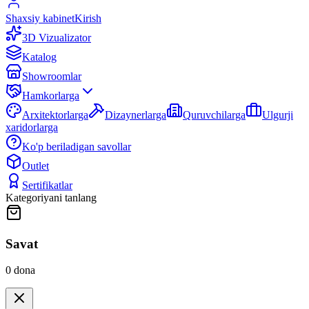
Shaxsiy kabinet
Kirish
3D Vizualizator
Katalog
Showroomlar
Hamkorlarga
Arxitektorlarga
Dizaynerlarga
Quruvchilarga
Ulgurji
xaridorlarga
Ko'p beriladigan savollar
Outlet
Sertifikatlar
Kategoriyani tanlang
Savat
0
dona