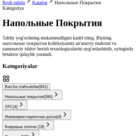
Bosh sahifa
Katalog
Напольные Покрытия
Kategoriya
Напольные Покрытия
Tabiiy yog'ochning mukammalligini kashf eting. Bizning
напольные покрытия
kolleksiyamiz an'anaviy mahorat va
zamonaviy ishlov berish texnologiyalarini uyg'unlashtirib, uyingizda
betakror qulaylik yaratadi.
Kategoriyalar
Barcha mahsulotlar
(
841
)
Напольные покрытия
(
586
)
SPС
(
4
)
Инженерно-паркетная доска
(
4
)
Ковровые плитки
(
19
)