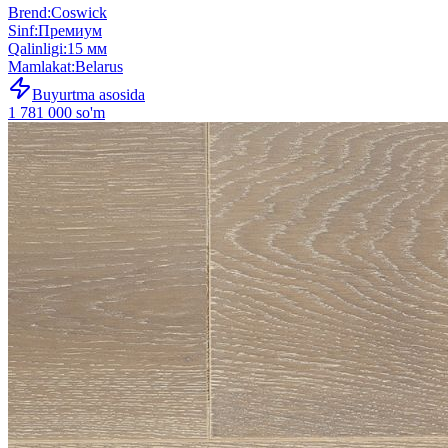
Brend
:
Coswick
Sinf
:
Премиум
Qalinligi
:
15 мм
Mamlakat
:
Belarus
Buyurtma asosida
1 781 000 so'm