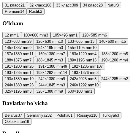
31 класс
21
32 класс
168
33 класс
309
34 класс
28
Natur
3
Premium
14
Rustik
2
O'lcham
12 mm
1
100×600 mm
3
105×495 mm
1
120×585 mm
6
123×683 mm
29
126×630 mm
10
133×665 mm
13
140×600 mm
15
145×1387 mm
9
154×1195 mm
3
155×1195 mm
10
157×1380 mm
11
159×1380 mm
7
183×1220 mm
4
188×1200 mm
5
188×1375 mm
7
188×1845 mm
3
189×1195 mm
13
190×1200 mm
4
191×1200 mm
26
191×1380 mm
49
192×1285 mm
107
193×1285 mm
1
193×1292 mm
114
193×1376 mm
3
193×1380 mm
19
242×1380 mm
9
242×2025 mm
3
244×1285 mm
2
244×1380 mm
23
244×1845 mm
3
246×1292 mm
10
325×1195 mm
3
326×1380 mm
9
600×100 mm
1
Davlatlar bo'yicha
Belarus
37
Germaniya
232
Polsha
61
Rossiya
110
Turkiya
63
O'zbekiston
19