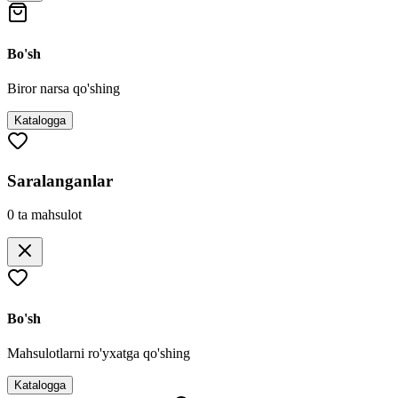
Bo'sh
Biror narsa qo'shing
Katalogga
Saralanganlar
0
ta mahsulot
Bo'sh
Mahsulotlarni ro'yxatga qo'shing
Katalogga