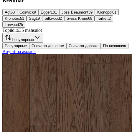
Brendlar
Agt
63
Coswick
9
Egger
181
Joss Beaumont
39
Kronopol
61
Kronotex
51
Sag
19
Silkwood
2
Swiss Krono
69
Tarkett
2
Tarwood
25
Topildi:
635
mahsulot
Популярные
Популярные
Сначала дешевле
Сначала дороже
По названию
Buyurtma asosida