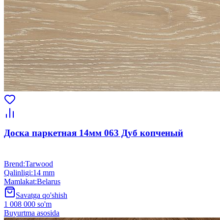
Доска паркетная 14мм 063 Дуб копченый
Brend
:
Tarwood
Qalinligi
:
14 mm
Mamlakat
:
Belarus
Savatga qo'shish
1 008 000 so'm
Buyurtma asosida