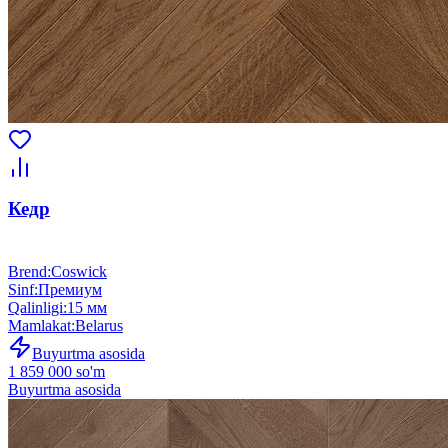
Кедр
Brend
:
Coswick
Sinf
:
Премиум
Qalinligi
:
15 мм
Mamlakat
:
Belarus
Buyurtma asosida
1 859 000 so'm
Buyurtma asosida