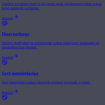
Qurilish kompaniyalari va ko'chmas mulk rivojlantiruvchilari uchun
keng qamrovli yechimlar.
Batafsil
Dizaynerlarga
Dizayn studiyalari va arxitektorlar uchun eksklyuziv kataloglar va
moslashuvchan shartlar.
Batafsil
Sayt menejerlariga
Sayt menejerlari uchun ishonchli ta'minot va texnik yordam.
Batafsil