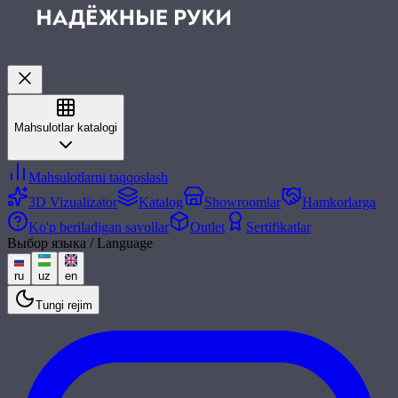
Mahsulotlar katalogi
Mahsulotlarni taqqoslash
3D Vizualizator
Katalog
Showroomlar
Hamkorlarga
Ko'p beriladigan savollar
Outlet
Sertifikatlar
Выбор языка / Language
ru
uz
en
Tungi rejim