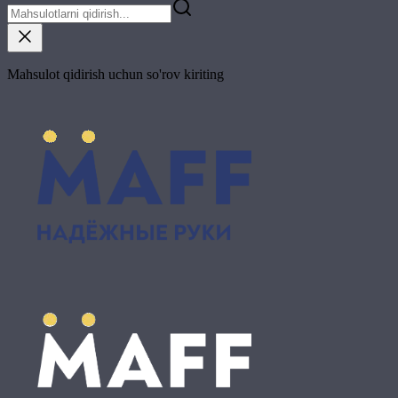
Mahsulot qidirish uchun so'rov kiriting