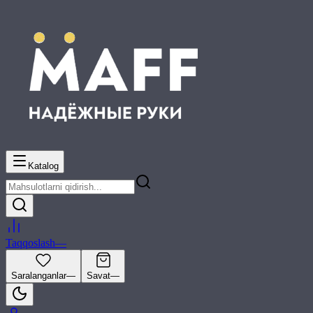
Katalog
Taqqoslash
—
Saralanganlar
—
Savat
—