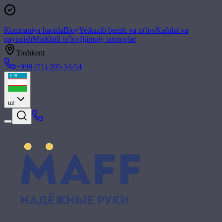
Kompaniya haqida
Blog
Yetkazib berish va to'lov
Kafolat va
qaytarish
Muddatli to'lov
Ijtimoiy tarmoqlar
Toshkent
+998 (71) 205-54-54
uz