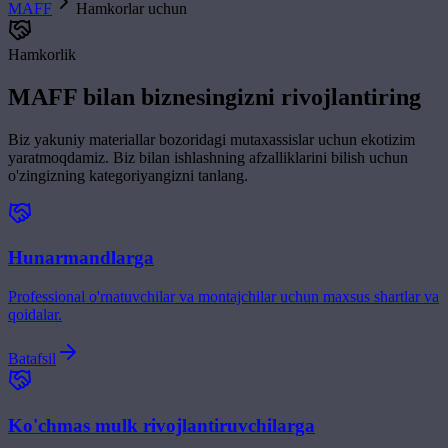
MAFF
Hamkorlar uchun
Hamkorlik
MAFF bilan biznesingizni rivojlantiring
Biz yakuniy materiallar bozoridagi mutaxassislar uchun ekotizim
yaratmoqdamiz. Biz bilan ishlashning afzalliklarini bilish uchun
o'zingizning kategoriyangizni tanlang.
Hunarmandlarga
Professional o'rnatuvchilar va montajchilar uchun maxsus shartlar va
qoidalar.
Batafsil
Ko'chmas mulk rivojlantiruvchilarga