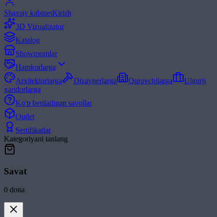
Shaxsiy kabinet
Kirish
3D Vizualizator
Katalog
Showroomlar
Hamkorlarga
Arxitektorlarga
Dizaynerlarga
Quruvchilarga
Ulgurji
xaridorlarga
Ko'p beriladigan savollar
Outlet
Sertifikatlar
Kategoriyani tanlang
Savat
0
dona