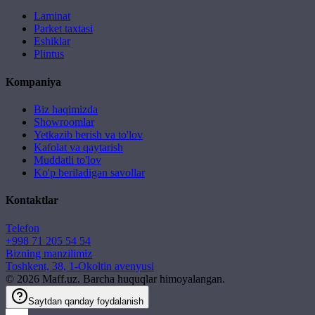
Laminat
Parket taxtasi
Eshiklar
Plintus
Kompaniya
Biz haqimizda
Showroomlar
Yetkazib berish va to'lov
Kafolat va qaytarish
Muddatli to'lov
Ko'p beriladigan savollar
Kontaktlar
Telefon
+998 71 205 54 54
Bizning manzilimiz
Toshkent, 38, 1-Okoltin avenyusi
©
2026
Maff.uz. Barcha huquqlar himoyalangan.
Saytdan qanday foydalanish