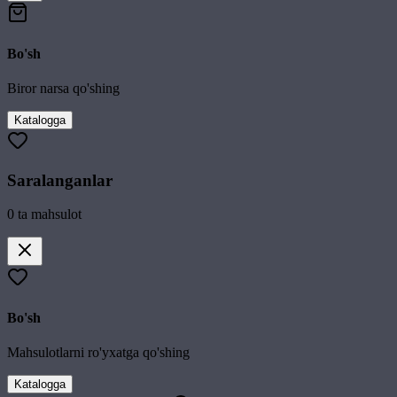
Bo'sh
Biror narsa qo'shing
Katalogga
Saralanganlar
0
ta mahsulot
Bo'sh
Mahsulotlarni ro'yxatga qo'shing
Katalogga