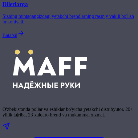
Dilerlarga
Sizning mintaqangizdagi yetakchi brendlarning rasmiy vakili bo'lish
imkoniyati.
Batafsil
O'zbekistonda pollar va eshiklar bo'yicha yetakchi distribyutor. 20+
yillik tajriba, 23 xalqaro brend va mukammal xizmat.