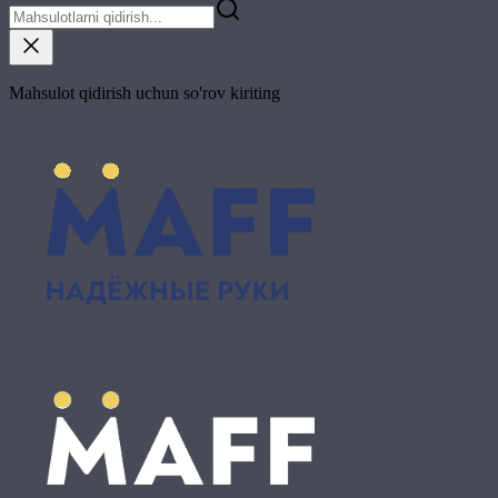
Mahsulot qidirish uchun so'rov kiriting