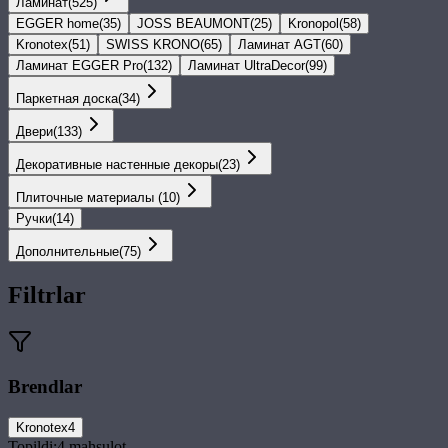
Ламинат
(
525
)
EGGER home
(
35
)
JOSS BEAUMONT
(
25
)
Kronopol
(
58
)
Kronotex
(
51
)
SWISS KRONO
(
65
)
Ламинат AGT
(
60
)
Ламинат EGGER Pro
(
132
)
Ламинат UltraDecor
(
99
)
Паркетная доска
(
34
)
Двери
(
133
)
Декоративные настенные декоры
(
23
)
Плиточные материалы
(
10
)
Ручки
(
14
)
Дополнительные
(
75
)
Filtrlar
Brendlar
Kronotex
4
Topildi:
4
mahsulot