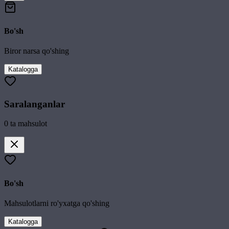
Bo'sh
Biror narsa qo'shing
Katalogga
Saralanganlar
0
ta mahsulot
Bo'sh
Mahsulotlarni ro'yxatga qo'shing
Katalogga