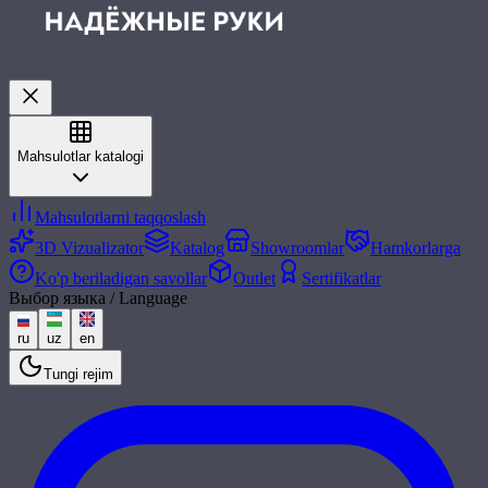
Mahsulotlar katalogi
Mahsulotlarni taqqoslash
3D Vizualizator
Katalog
Showroomlar
Hamkorlarga
Ko'p beriladigan savollar
Outlet
Sertifikatlar
Выбор языка / Language
ru
uz
en
Tungi rejim