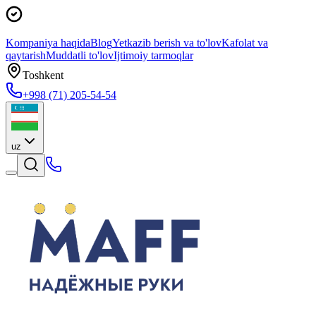
Kompaniya haqida
Blog
Yetkazib berish va to'lov
Kafolat va
qaytarish
Muddatli to'lov
Ijtimoiy tarmoqlar
Toshkent
+998 (71) 205-54-54
uz