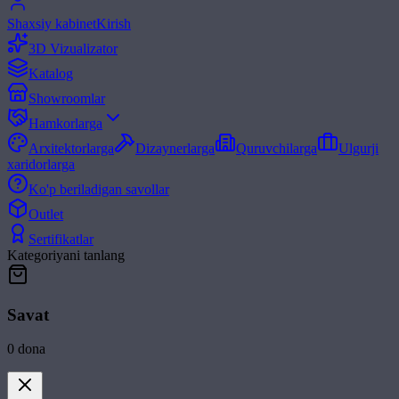
Shaxsiy kabinet
Kirish
3D Vizualizator
Katalog
Showroomlar
Hamkorlarga
Arxitektorlarga
Dizaynerlarga
Quruvchilarga
Ulgurji
xaridorlarga
Ko'p beriladigan savollar
Outlet
Sertifikatlar
Kategoriyani tanlang
Savat
0
dona