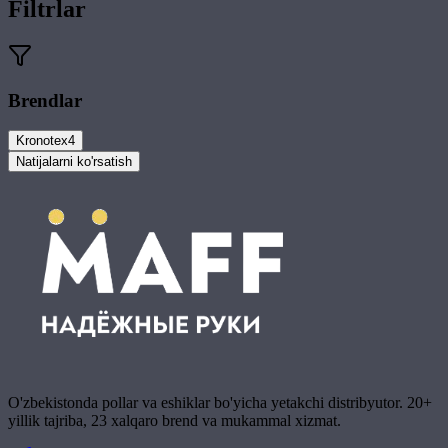
Filtrlar
Brendlar
Kronotex
4
Natijalarni ko'rsatish
O'zbekistonda pollar va eshiklar bo'yicha yetakchi distribyutor. 20+
yillik tajriba, 23 xalqaro brend va mukammal xizmat.