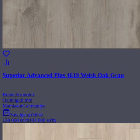
Superior Advanced Plus 4619 Welsh Oak Grau
Brend
:
Kronotex
Qalinligi
:
8 mm
Mamlakat
:
Germaniya
Savatga qo'shish
130 000
so'm
104 000
so'm