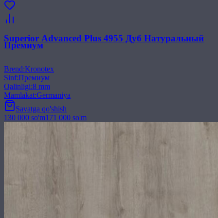
Superior Advanced Plus 4955 Дуб Натуральный
Премиум
Brend
:
Kronotex
Sinf
:
Премиум
Qalinligi
:
8 mm
Mamlakat
:
Germaniya
Savatga qo'shish
130 000
so'm
171 000
so'm