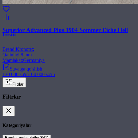
Superior Advanced Plus 3904 Sommer Eiche Hell
Grau
Brend
:
Kronotex
Qalinligi
:
8 mm
Mamlakat
:
Germaniya
Savatga qo'shish
130 000
so'm
104 000
so'm
Filtrlar
Filtrlar
Kategoriyalar
Barcha mahsulotlar
(
841
)