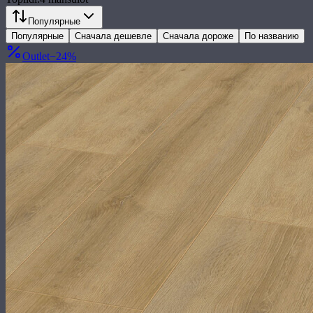
Популярные
Популярные
Сначала дешевле
Сначала дороже
По названию
Outlet
−
24
%