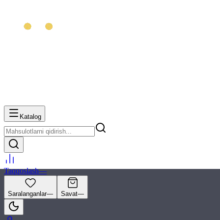
Katalog
Taqqoslash
—
Saralanganlar
—
Savat
—