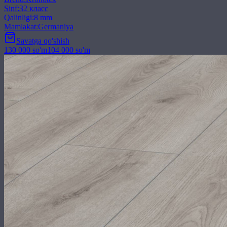
Sinf
:
32 класс
Qalinligi
:
8 mm
Mamlakat
:
Germaniya
Savatga qo'shish
130 000
so'm
104 000
so'm