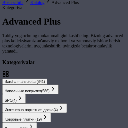
Bosh sahifa
Katalog
Advanced Plus
Kategoriya
Advanced Plus
Tabiiy yog'ochning mukammalligini kashf eting. Bizning
advanced
plus
kolleksiyamiz an'anaviy mahorat va zamonaviy ishlov berish
texnologiyalarini uyg'unlashtirib, uyingizda betakror qulaylik
yaratadi.
Kategoriyalar
Barcha mahsulotlar
(
841
)
Напольные покрытия
(
586
)
SPС
(
4
)
Инженерно-паркетная доска
(
4
)
Ковровые плитки
(
19
)