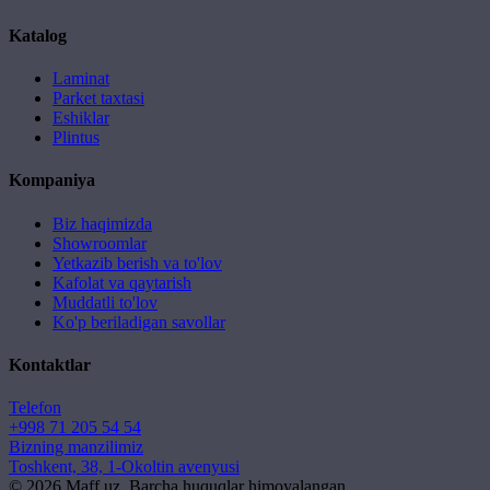
Katalog
Laminat
Parket taxtasi
Eshiklar
Plintus
Kompaniya
Biz haqimizda
Showroomlar
Yetkazib berish va to'lov
Kafolat va qaytarish
Muddatli to'lov
Ko'p beriladigan savollar
Kontaktlar
Telefon
+998 71 205 54 54
Bizning manzilimiz
Toshkent, 38, 1-Okoltin avenyusi
©
2026
Maff.uz. Barcha huquqlar himoyalangan.