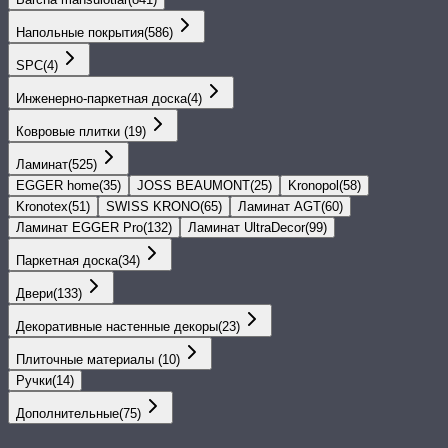
Напольные покрытия
(
586
)
SPС
(
4
)
Инженерно-паркетная доска
(
4
)
Ковровые плитки
(
19
)
Ламинат
(
525
)
EGGER home
(
35
)
JOSS BEAUMONT
(
25
)
Kronopol
(
58
)
Kronotex
(
51
)
SWISS KRONO
(
65
)
Ламинат AGT
(
60
)
Ламинат EGGER Pro
(
132
)
Ламинат UltraDecor
(
99
)
Паркетная доска
(
34
)
Двери
(
133
)
Декоративные настенные декоры
(
23
)
Плиточные материалы
(
10
)
Ручки
(
14
)
Дополнительные
(
75
)