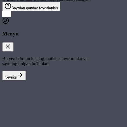
Saytdan qanday foydalanish
Menyu
Bu yerda butun katalog, outlet, showroomlar va
saytning qolgan bo'limlari.
Keyingi