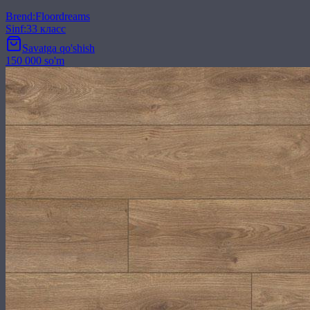
Brend
:
Floordreams
Sinf
:
33 класс
Savatga qo'shish
150 000 so'm