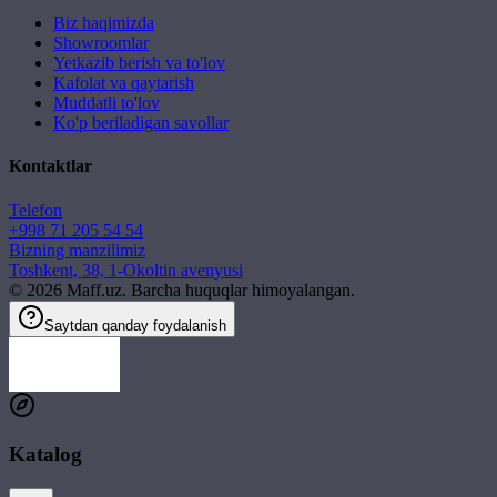
Biz haqimizda
Showroomlar
Yetkazib berish va to'lov
Kafolat va qaytarish
Muddatli to'lov
Ko'p beriladigan savollar
Kontaktlar
Telefon
+998 71 205 54 54
Bizning manzilimiz
Toshkent, 38, 1-Okoltin avenyusi
©
2026
Maff.uz. Barcha huquqlar himoyalangan.
Saytdan qanday foydalanish
Katalog