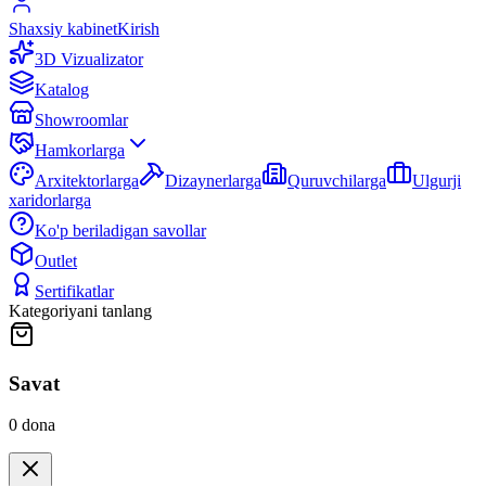
Shaxsiy kabinet
Kirish
3D Vizualizator
Katalog
Showroomlar
Hamkorlarga
Arxitektorlarga
Dizaynerlarga
Quruvchilarga
Ulgurji
xaridorlarga
Ko'p beriladigan savollar
Outlet
Sertifikatlar
Kategoriyani tanlang
Savat
0
dona