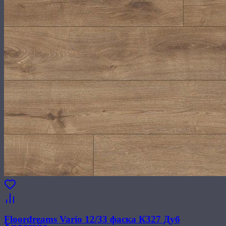
Floordreams Vario 12/33 фаска К327 Дуб