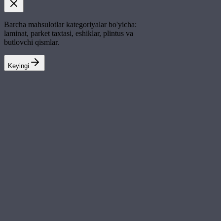
Barcha mahsulotlar kategoriyalar bo'yicha:
laminat, parket taxtasi, eshiklar, plintus va
butlovchi qismlar.
Keyingi