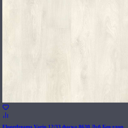
Floordreams Vario 12/33 фаска 8630 Дуб Боулдор