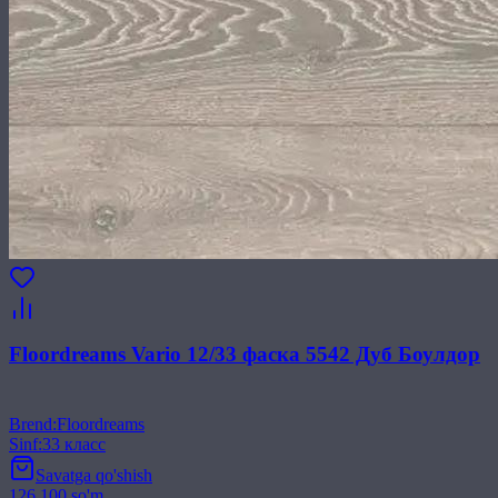
Floordreams Vario 12/33 фаска 5542 Дуб Боулдор
Brend
:
Floordreams
Sinf
:
33 класс
Savatga qo'shish
126 100 so'm