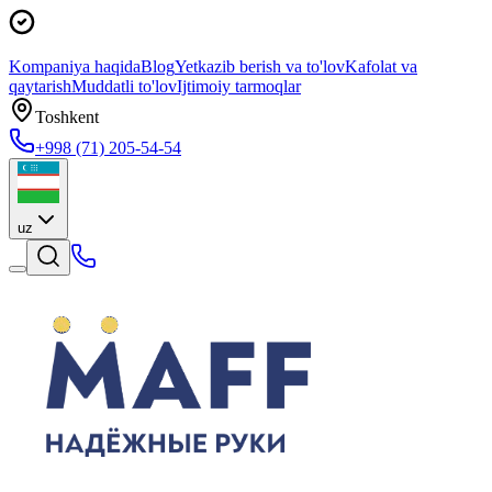
Kompaniya haqida
Blog
Yetkazib berish va to'lov
Kafolat va
qaytarish
Muddatli to'lov
Ijtimoiy tarmoqlar
Toshkent
+998 (71) 205-54-54
uz