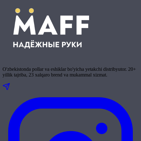
O'zbekistonda pollar va eshiklar bo'yicha yetakchi distribyutor. 20+
yillik tajriba, 23 xalqaro brend va mukammal xizmat.