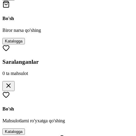
Bo'sh
Biror narsa qo'shing
Katalogga
Saralanganlar
0
ta mahsulot
Bo'sh
Mahsulotlarni ro'yxatga qo'shing
Katalogga