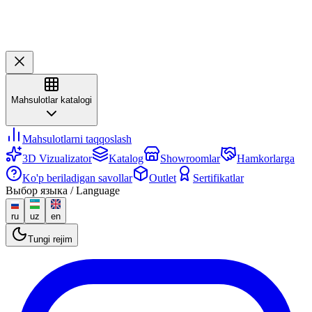
Mahsulotlar katalogi
Mahsulotlarni taqqoslash
3D Vizualizator
Katalog
Showroomlar
Hamkorlarga
Ko'p beriladigan savollar
Outlet
Sertifikatlar
Выбор языка / Language
ru
uz
en
Tungi rejim