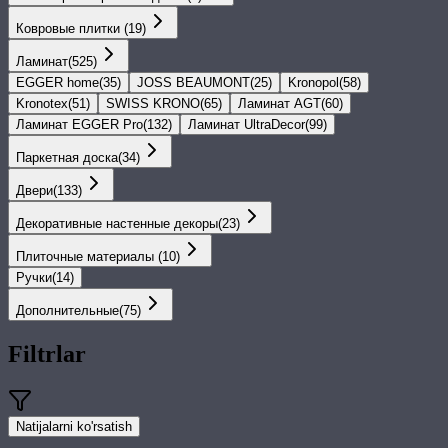
Ковровые плитки
(
19
)
Ламинат
(
525
)
EGGER home
(
35
)
JOSS BEAUMONT
(
25
)
Kronopol
(
58
)
Kronotex
(
51
)
SWISS KRONO
(
65
)
Ламинат AGT
(
60
)
Ламинат EGGER Pro
(
132
)
Ламинат UltraDecor
(
99
)
Паркетная доска
(
34
)
Двери
(
133
)
Декоративные настенные декоры
(
23
)
Плиточные материалы
(
10
)
Ручки
(
14
)
Дополнительные
(
75
)
Filtrlar
Natijalarni ko'rsatish