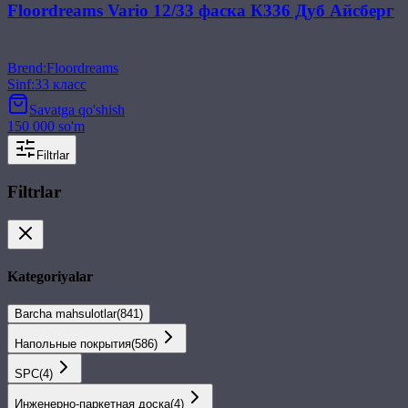
Floordreams Vario 12/33 фаска К336 Дуб Айсберг
Brend
:
Floordreams
Sinf
:
33 класс
Savatga qo'shish
150 000 so'm
Filtrlar
Filtrlar
Kategoriyalar
Barcha mahsulotlar
(
841
)
Напольные покрытия
(
586
)
SPС
(
4
)
Инженерно-паркетная доска
(
4
)