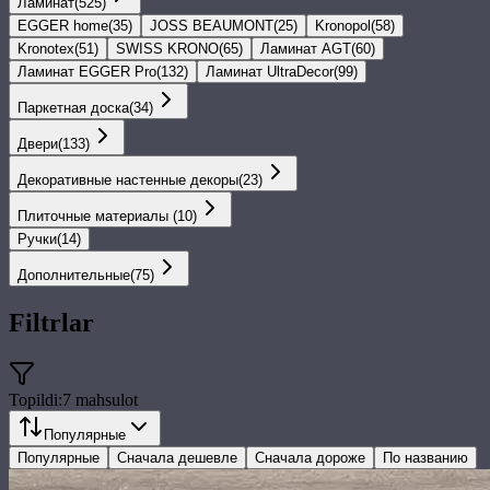
Ламинат
(
525
)
EGGER home
(
35
)
JOSS BEAUMONT
(
25
)
Kronopol
(
58
)
Kronotex
(
51
)
SWISS KRONO
(
65
)
Ламинат AGT
(
60
)
Ламинат EGGER Pro
(
132
)
Ламинат UltraDecor
(
99
)
Паркетная доска
(
34
)
Двери
(
133
)
Декоративные настенные декоры
(
23
)
Плиточные материалы
(
10
)
Ручки
(
14
)
Дополнительные
(
75
)
Filtrlar
Topildi:
7
mahsulot
Популярные
Популярные
Сначала дешевле
Сначала дороже
По названию