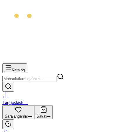
Katalog
Taqqoslash
—
Saralanganlar
—
Savat
—