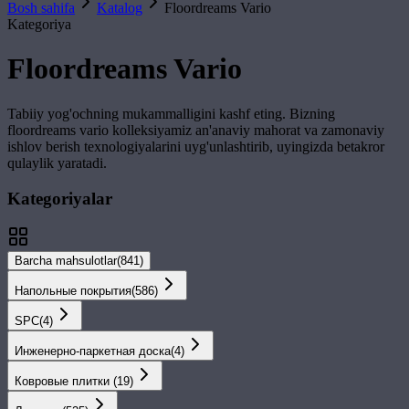
Bosh sahifa
Katalog
Floordreams Vario
Kategoriya
Floordreams Vario
Tabiiy yog'ochning mukammalligini kashf eting. Bizning
floordreams vario
kolleksiyamiz an'anaviy mahorat va zamonaviy
ishlov berish texnologiyalarini uyg'unlashtirib, uyingizda betakror
qulaylik yaratadi.
Kategoriyalar
Barcha mahsulotlar
(
841
)
Напольные покрытия
(
586
)
SPС
(
4
)
Инженерно-паркетная доска
(
4
)
Ковровые плитки
(
19
)