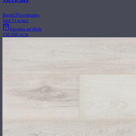
Хиллсайд
Brend
:
Floordreams
Sinf
:
33 класс
Savatga qo'shish
150 000 so'm