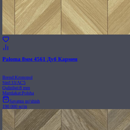
Paloma 8мм 4561 Дуб Кармен
Brend
:
Kronopol
Sinf
:
33/АС5
Qalinligi
:
8 mm
Mamlakat
:
Polsha
Savatga qo'shish
190 000 so'm