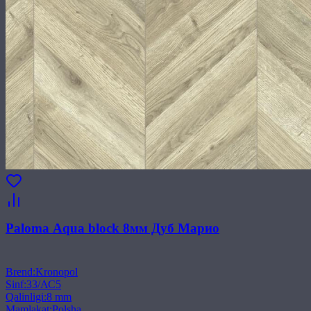
Paloma Aqua block 8мм Дуб Марио
Brend
:
Kronopol
Sinf
:
33/АС5
Qalinligi
:
8 mm
Mamlakat
:
Polsha