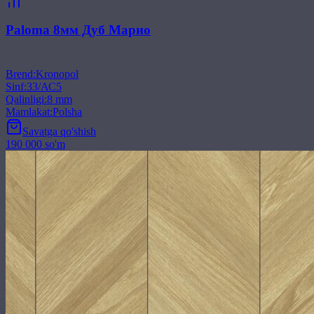
Paloma 8мм Дуб Марио
Brend
:
Kronopol
Sinf
:
33/АС5
Qalinligi
:
8 mm
Mamlakat
:
Polsha
Savatga qo'shish
190 000 so'm