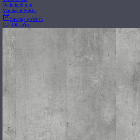
Qalinligi
:
8 mm
Mamlakat
:
Polsha
Savatga qo'shish
114 400 so'm