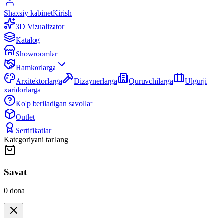
Shaxsiy kabinet
Kirish
3D Vizualizator
Katalog
Showroomlar
Hamkorlarga
Arxitektorlarga
Dizaynerlarga
Quruvchilarga
Ulgurji
xaridorlarga
Ko'p beriladigan savollar
Outlet
Sertifikatlar
Kategoriyani tanlang
Savat
0
dona