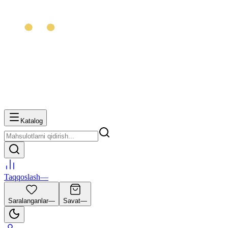
Katalog
Taqqoslash
—
Saralanganlar
—
Savat
—