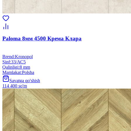
Paloma 8мм 4500 Крема Клара
Brend
:
Kronopol
Sinf
:
33/АС5
Qalinligi
:
8 mm
Mamlakat
:
Polsha
Savatga qo'shish
114 400 so'm