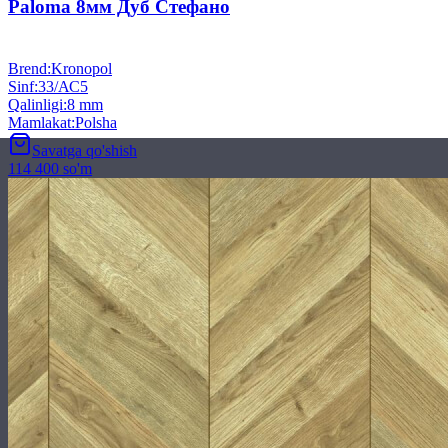
Paloma 8мм Дуб Стефано
Brend
:
Kronopol
Sinf
:
33/АС5
Qalinligi
:
8 mm
Mamlakat
:
Polsha
Savatga qo'shish
114 400 so'm