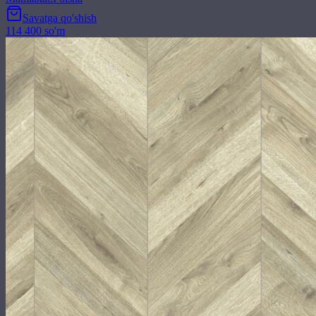
Savatga qo'shish
114 400 so'm