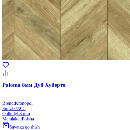
Paloma 8мм Дуб Хуберто
Brend
:
Kronopol
Sinf
:
33/АС5
Qalinligi
:
8 mm
Mamlakat
:
Polsha
Savatga qo'shish