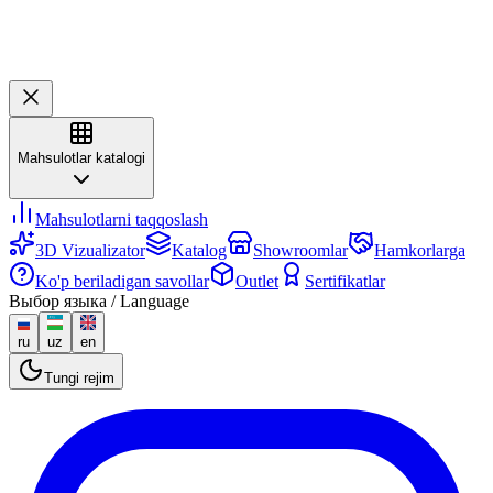
Mahsulotlar katalogi
Mahsulotlarni taqqoslash
3D Vizualizator
Katalog
Showroomlar
Hamkorlarga
Ko'p beriladigan savollar
Outlet
Sertifikatlar
Выбор языка / Language
ru
uz
en
Tungi rejim