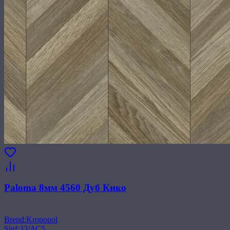
Paloma 8мм 4560 Дуб Кико
Brend
:
Kronopol
Sinf
:
33/АС5