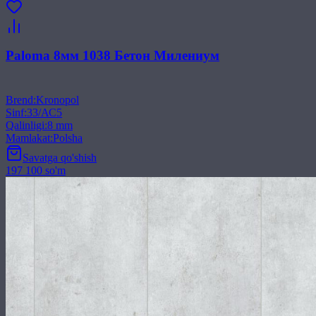
Paloma 8мм 1038 Бетон Милениум
Brend
:
Kronopol
Sinf
:
33/АС5
Qalinligi
:
8 mm
Mamlakat
:
Polsha
Savatga qo'shish
197 100 so'm