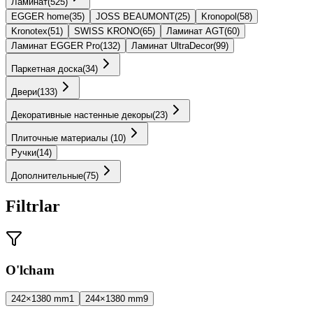
Ламинат
(
525
)
EGGER home
(
35
)
JOSS BEAUMONT
(
25
)
Kronopol
(
58
)
Kronotex
(
51
)
SWISS KRONO
(
65
)
Ламинат AGT
(
60
)
Ламинат EGGER Pro
(
132
)
Ламинат UltraDecor
(
99
)
Паркетная доска
(
34
)
Двери
(
133
)
Декоративные настенные декоры
(
23
)
Плиточные материалы
(
10
)
Ручки
(
14
)
Дополнительные
(
75
)
Filtrlar
O'lcham
242×1380 mm
1
244×1380 mm
9