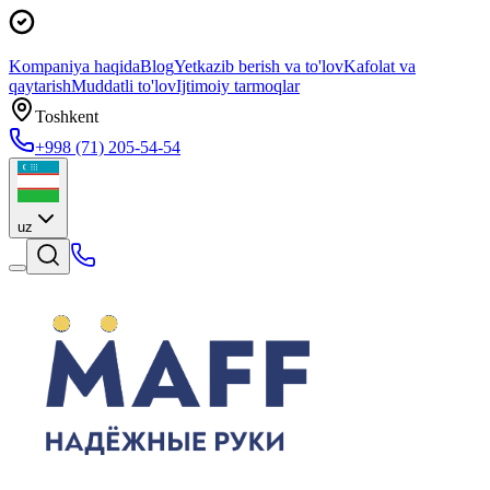
Kompaniya haqida
Blog
Yetkazib berish va to'lov
Kafolat va
qaytarish
Muddatli to'lov
Ijtimoiy tarmoqlar
Toshkent
+998 (71) 205-54-54
uz