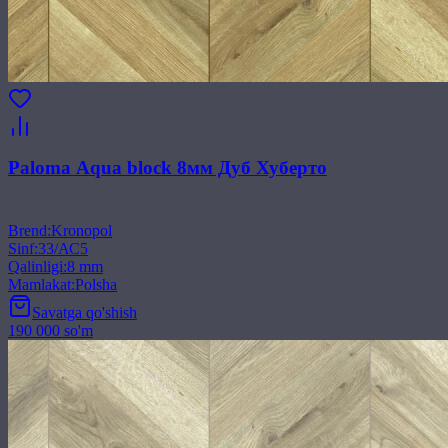
Paloma Aqua block 8мм Дуб Хуберто
Brend
:
Kronopol
Sinf
:
33/АС5
Qalinligi
:
8 mm
Mamlakat
:
Polsha
Savatga qo'shish
190 000 so'm