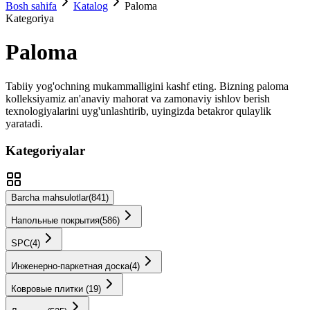
Bosh sahifa
Katalog
Paloma
Kategoriya
Paloma
Tabiiy yog'ochning mukammalligini kashf eting. Bizning
paloma
kolleksiyamiz an'anaviy mahorat va zamonaviy ishlov berish
texnologiyalarini uyg'unlashtirib, uyingizda betakror qulaylik
yaratadi.
Kategoriyalar
Barcha mahsulotlar
(
841
)
Напольные покрытия
(
586
)
SPС
(
4
)
Инженерно-паркетная доска
(
4
)
Ковровые плитки
(
19
)