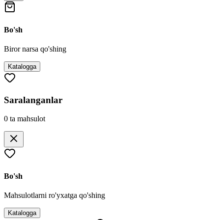
Bo'sh
Biror narsa qo'shing
Katalogga
Saralanganlar
0
ta mahsulot
Bo'sh
Mahsulotlarni ro'yxatga qo'shing
Katalogga