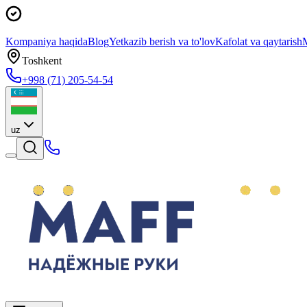
Kompaniya haqida
Blog
Yetkazib berish va to'lov
Kafolat va qaytarish
M
Toshkent
+998 (71) 205-54-54
uz