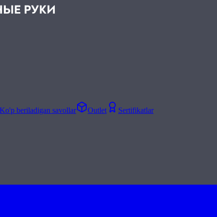
Ko'p beriladigan savollar
Outlet
Sertifikatlar