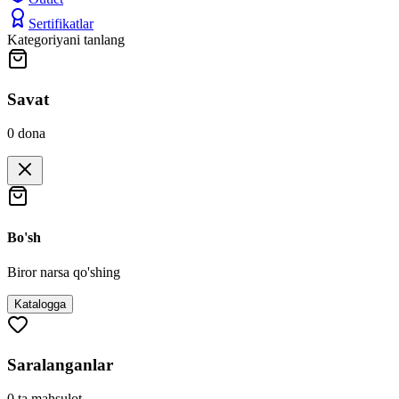
Sertifikatlar
Kategoriyani tanlang
Savat
0
dona
Bo'sh
Biror narsa qo'shing
Katalogga
Saralanganlar
0
ta mahsulot