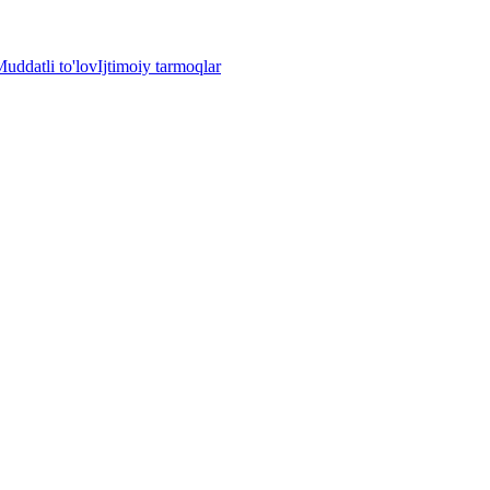
uddatli to'lov
Ijtimoiy tarmoqlar