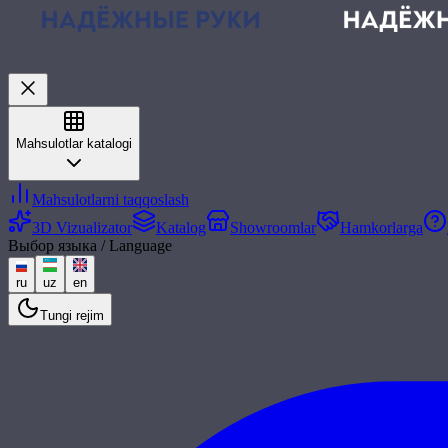
Mahsulotlar katalogi
Mahsulotlarni taqqoslash
3D Vizualizator
Katalog
Showroomlar
Hamkorlarga
Выбор языка / Language
ru
uz
en
Tungi rejim