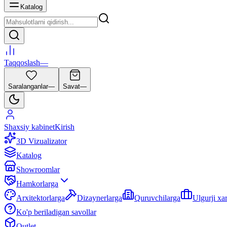
Katalog
Taqqoslash
—
Saralanganlar
—
Savat
—
Shaxsiy kabinet
Kirish
3D Vizualizator
Katalog
Showroomlar
Hamkorlarga
Arxitektorlarga
Dizaynerlarga
Quruvchilarga
Ulgurji xa
Ko'p beriladigan savollar
Outlet