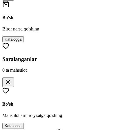
Bo'sh
Biror narsa qo'shing
Katalogga
Saralanganlar
0
ta mahsulot
Bo'sh
Mahsulotlarni ro'yxatga qo'shing
Katalogga