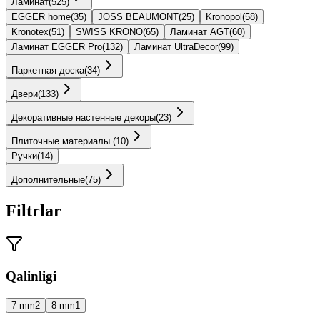
Ламинат
(
525
)
EGGER home
(
35
)
JOSS BEAUMONT
(
25
)
Kronopol
(
58
)
Kronotex
(
51
)
SWISS KRONO
(
65
)
Ламинат AGT
(
60
)
Ламинат EGGER Pro
(
132
)
Ламинат UltraDecor
(
99
)
Паркетная доска
(
34
)
Двери
(
133
)
Декоративные настенные декоры
(
23
)
Плиточные материалы
(
10
)
Ручки
(
14
)
Дополнительные
(
75
)
Filtrlar
Qalinligi
7 mm
2
8 mm
1