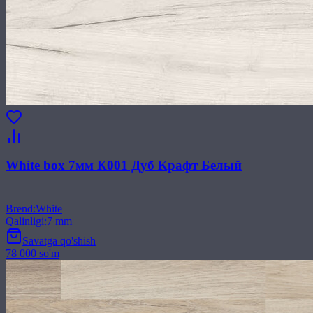
White box 7мм К001 Дуб Крафт Белый
Brend
:
White
Qalinligi
:
7 mm
Savatga qo'shish
78 000 so'm