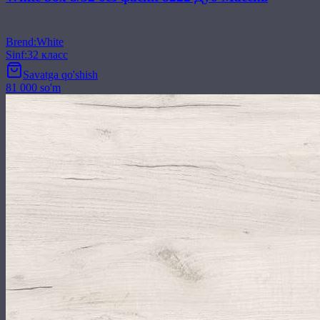
Brend
:
White
Sinf
:
32 класс
Savatga qo'shish
81 000 so'm