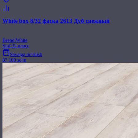
White box 8/32 фаска 2613 Дуб снежный
Brend
:
White
Sinf
:
32 класс
Savatga qo'shish
87 100 so'm