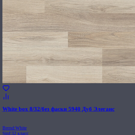
White box 8/32/без фаски 5940 Дуб Элеганс
Brend
:
White
Sinf
:
32 класс