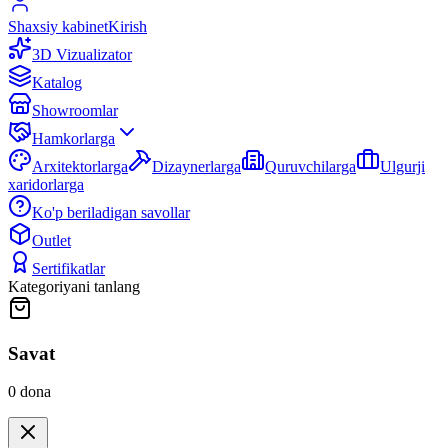
Shaxsiy kabinet
Kirish
3D Vizualizator
Katalog
Showroomlar
Hamkorlarga
Arxitektorlarga
Dizaynerlarga
Quruvchilarga
Ulgurji
xaridorlarga
Ko'p beriladigan savollar
Outlet
Sertifikatlar
Kategoriyani tanlang
Savat
0
dona