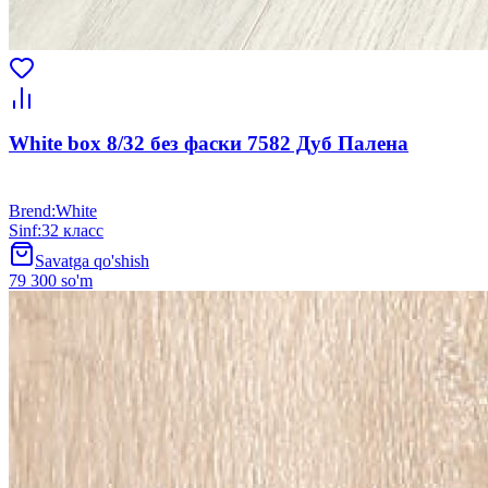
White box 8/32 без фаски 7582 Дуб Палена
Brend
:
White
Sinf
:
32 класс
Savatga qo'shish
79 300 so'm