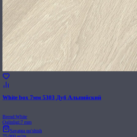
White box 7мм 5303 Дуб Альпийский
Brend
:
White
Qalinligi
:
7 mm
Savatga qo'shish
75 000 so'm