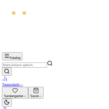
Katalog
Taqqoslash
—
Saralanganlar
—
Savat
—