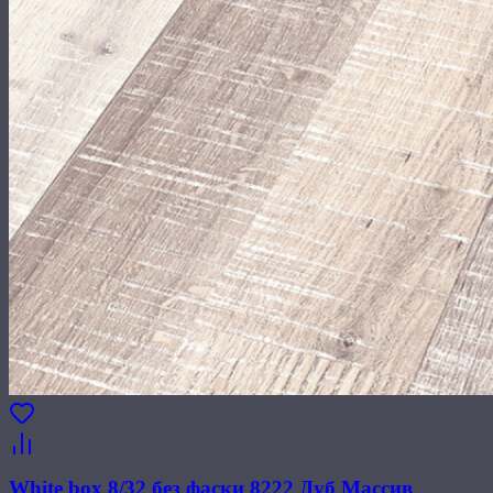
White box 8/32 без фаски 8222 Дуб Массив