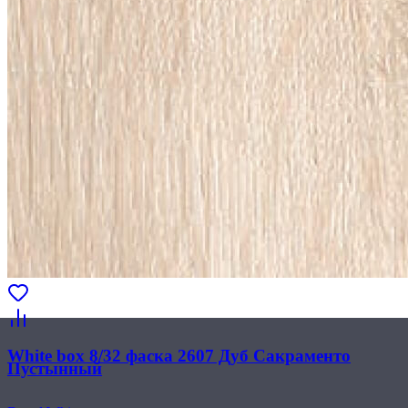
White box 8/32 фаска 2607 Дуб Сакраменто
Пустынный