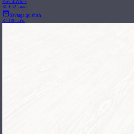
Brend
:
White
Sinf
:
32 класс
Savatga qo'shish
87 100 so'm