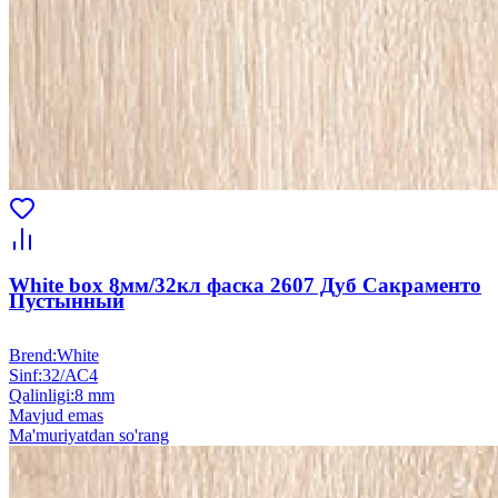
White box 8мм/32кл фаска 2607 Дуб Сакраменто
Пустынный
Brend
:
White
Sinf
:
32/АС4
Qalinligi
:
8 mm
Mavjud emas
Ma'muriyatdan so'rang