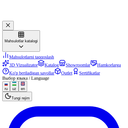
Mahsulotlar katalogi
Mahsulotlarni taqqoslash
3D Vizualizator
Katalog
Showroomlar
Hamkorlarga
Ko'p beriladigan savollar
Outlet
Sertifikatlar
Выбор языка / Language
ru
uz
en
Tungi rejim