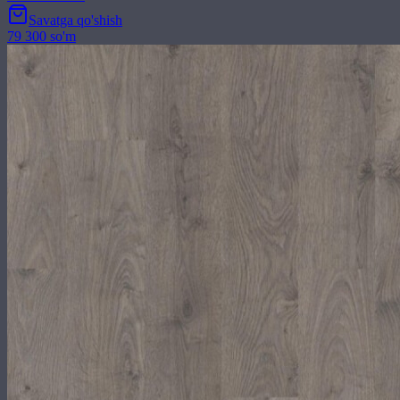
Savatga qo'shish
79 300 so'm