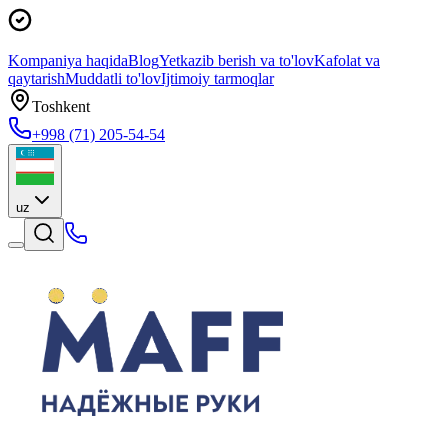
Kompaniya haqida
Blog
Yetkazib berish va to'lov
Kafolat va
qaytarish
Muddatli to'lov
Ijtimoiy tarmoqlar
Toshkent
+998 (71) 205-54-54
uz