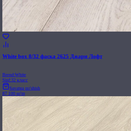
White box 8/32 фаска 2625 Джари Лофт
Brend
:
White
Sinf
:
32 класс
Savatga qo'shish
87 100 so'm