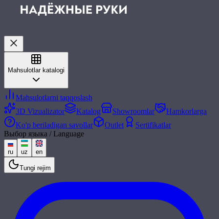
Mahsulotlar katalogi
Mahsulotlarni taqqoslash
3D Vizualizator
Katalog
Showroomlar
Hamkorlarga
Ko'p beriladigan savollar
Outlet
Sertifikatlar
Выбор языка / Language
ru
uz
en
Tungi rejim