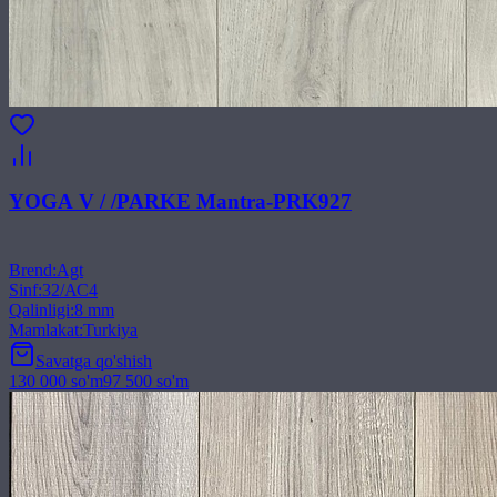
YOGA V / /PARKE Mantra-PRK927
Brend
:
Agt
Sinf
:
32/АС4
Qalinligi
:
8 mm
Mamlakat
:
Turkiya
Savatga qo'shish
130 000
so'm
97 500
so'm