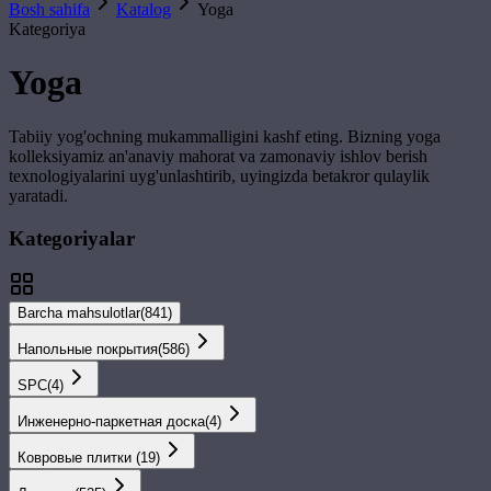
Bosh sahifa
Katalog
Yoga
Kategoriya
Yoga
Tabiiy yog'ochning mukammalligini kashf eting. Bizning
yoga
kolleksiyamiz an'anaviy mahorat va zamonaviy ishlov berish
texnologiyalarini uyg'unlashtirib, uyingizda betakror qulaylik
yaratadi.
Kategoriyalar
Barcha mahsulotlar
(
841
)
Напольные покрытия
(
586
)
SPС
(
4
)
Инженерно-паркетная доска
(
4
)
Ковровые плитки
(
19
)