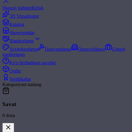
Shaxsiy kabinet
Kirish
3D Vizualizator
Katalog
Showroomlar
Hamkorlarga
Arxitektorlarga
Dizaynerlarga
Quruvchilarga
Ulgurji
xaridorlarga
Ko'p beriladigan savollar
Outlet
Sertifikatlar
Kategoriyani tanlang
Savat
0
dona