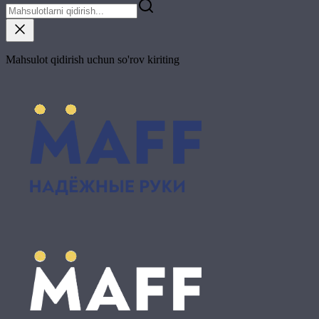
Mahsulot qidirish uchun so'rov kiriting