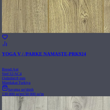
YOGA V / /PARKE NAMASTE-PRK924
Brend
:
Agt
Sinf
:
32/АС4
Qalinligi
:
8 mm
Mamlakat
:
Turkiya
Savatga qo'shish
130 000
so'm
150 000
so'm