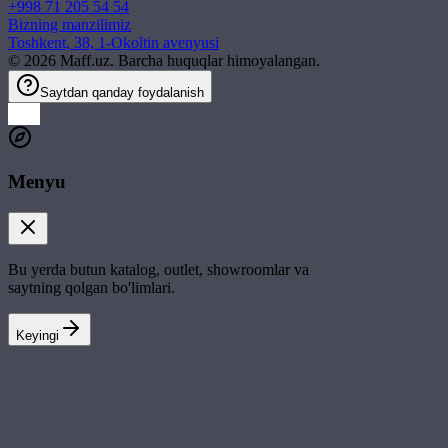
+998 71 205 54 54
Bizning manzilimiz
Toshkent, 38, 1-Okoltin avenyusi
©
2026
Maff.uz. Barcha huquqlar himoyalangan.
Saytdan qanday foydalanish
Menyu
Bu yerda butun katalog, outlet, showroomlar va
saytning qolgan bo'limlari.
Keyingi