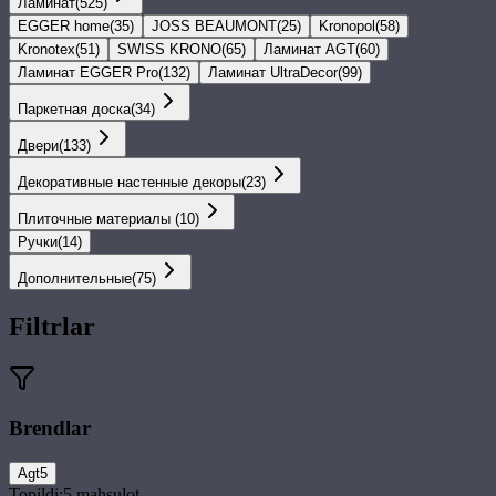
Ламинат
(
525
)
EGGER home
(
35
)
JOSS BEAUMONT
(
25
)
Kronopol
(
58
)
Kronotex
(
51
)
SWISS KRONO
(
65
)
Ламинат AGT
(
60
)
Ламинат EGGER Pro
(
132
)
Ламинат UltraDecor
(
99
)
Паркетная доска
(
34
)
Двери
(
133
)
Декоративные настенные декоры
(
23
)
Плиточные материалы
(
10
)
Ручки
(
14
)
Дополнительные
(
75
)
Filtrlar
Brendlar
Agt
5
Topildi:
5
mahsulot