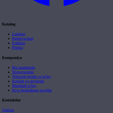
Katalog
Laminat
Parket taxtasi
Eshiklar
Plintus
Kompaniya
Biz haqimizda
Showroomlar
Yetkazib berish va to'lov
Kafolat va qaytarish
Muddatli to'lov
Ko'p beriladigan savollar
Kontaktlar
Telefon