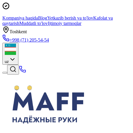
Kompaniya haqida
Blog
Yetkazib berish va to'lov
Kafolat va
qaytarish
Muddatli to'lov
Ijtimoiy tarmoqlar
Toshkent
+998 (71) 205-54-54
uz