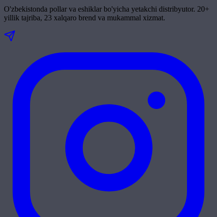
O'zbekistonda pollar va eshiklar bo'yicha yetakchi distribyutor. 20+
yillik tajriba, 23 xalqaro brend va mukammal xizmat.