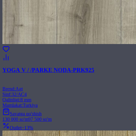
YOGA V / /PARKE NODA-PRK925
Brend
:
Agt
Sinf
:
32/АС4
Qalinligi
:
8 mm
Mamlakat
:
Turkiya
Savatga qo'shish
130 000
so'm
97 500
so'm
Outlet
−
13
%