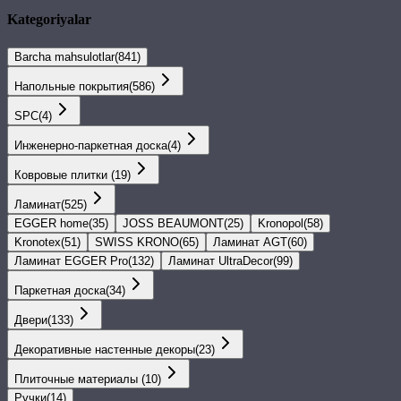
Kategoriyalar
Barcha mahsulotlar
(
841
)
Напольные покрытия
(
586
)
SPС
(
4
)
Инженерно-паркетная доска
(
4
)
Ковровые плитки
(
19
)
Ламинат
(
525
)
EGGER home
(
35
)
JOSS BEAUMONT
(
25
)
Kronopol
(
58
)
Kronotex
(
51
)
SWISS KRONO
(
65
)
Ламинат AGT
(
60
)
Ламинат EGGER Pro
(
132
)
Ламинат UltraDecor
(
99
)
Паркетная доска
(
34
)
Двери
(
133
)
Декоративные настенные декоры
(
23
)
Плиточные материалы
(
10
)
Ручки
(
14
)