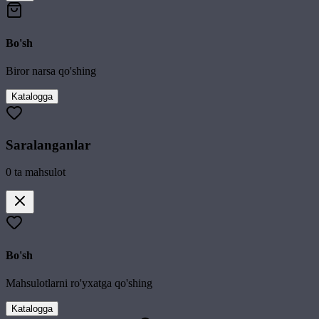
Bo'sh
Biror narsa qo'shing
Katalogga
Saralanganlar
0
ta mahsulot
Bo'sh
Mahsulotlarni ro'yxatga qo'shing
Katalogga