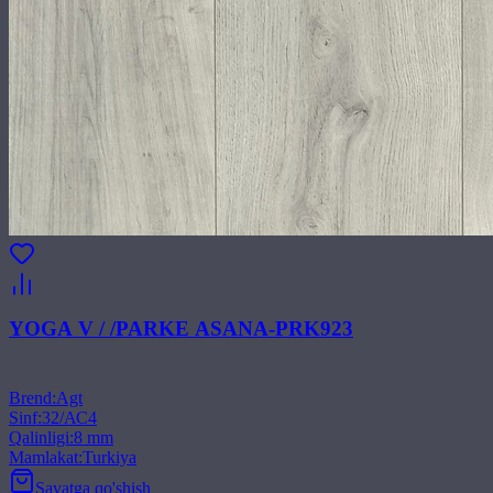
YOGA V / /PARKE ASANA-PRK923
Brend
:
Agt
Sinf
:
32/АС4
Qalinligi
:
8 mm
Mamlakat
:
Turkiya
Savatga qo'shish