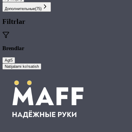
Дополнительные
(
75
)
Filtrlar
Brendlar
Agt
5
Natijalarni ko'rsatish