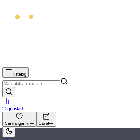
Katalog
Taqqoslash
—
Saralanganlar
—
Savat
—