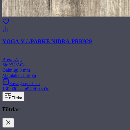
YOGA V / /PARKE NIDRA-PRK929
Brend
:
Agt
Sinf
:
32/АС4
Qalinligi
:
8 mm
Mamlakat
:
Turkiya
Savatga qo'shish
130 000
so'm
97 500
so'm
Filtrlar
Filtrlar