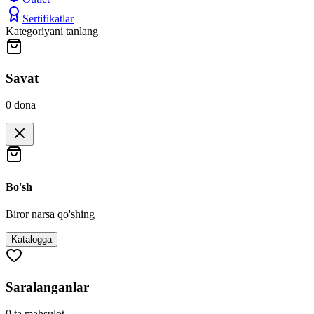
Sertifikatlar
Kategoriyani tanlang
Savat
0
dona
Bo'sh
Biror narsa qo'shing
Katalogga
Saralanganlar
0
ta mahsulot