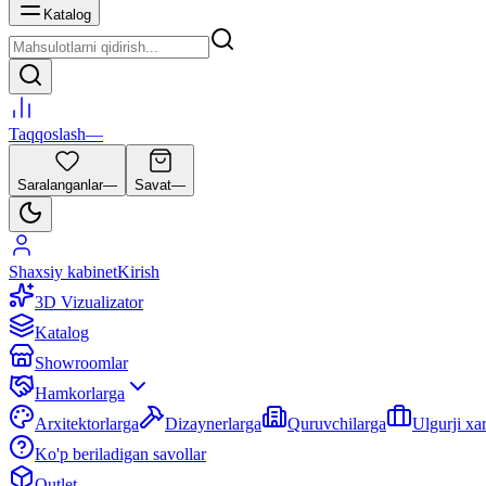
Katalog
Taqqoslash
—
Saralanganlar
—
Savat
—
Shaxsiy kabinet
Kirish
3D Vizualizator
Katalog
Showroomlar
Hamkorlarga
Arxitektorlarga
Dizaynerlarga
Quruvchilarga
Ulgurji xa
Ko'p beriladigan savollar
Outlet