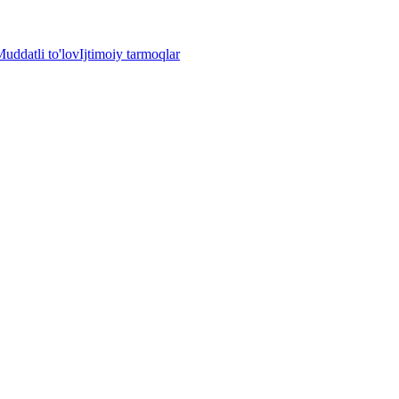
uddatli to'lov
Ijtimoiy tarmoqlar