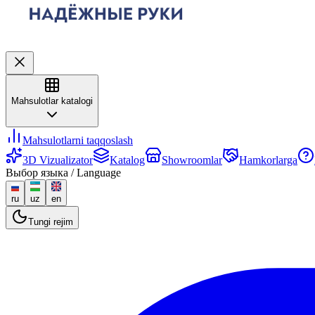
Mahsulotlar katalogi
Mahsulotlarni taqqoslash
3D Vizualizator
Katalog
Showroomlar
Hamkorlarga
Выбор языка / Language
ru
uz
en
Tungi rejim