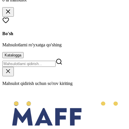
Bo'sh
Mahsulotlarni ro'yxatga qo'shing
Katalogga
Mahsulot qidirish uchun so'rov kiriting