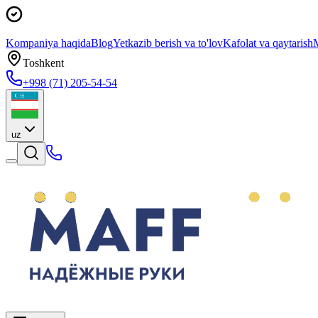
Kompaniya haqida
Blog
Yetkazib berish va to'lov
Kafolat va qaytarish
M
Toshkent
+998 (71) 205-54-54
uz