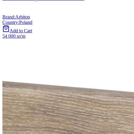
Brand
:
Arbiton
Country
:
Poland
Add to Cart
54 000 so'm