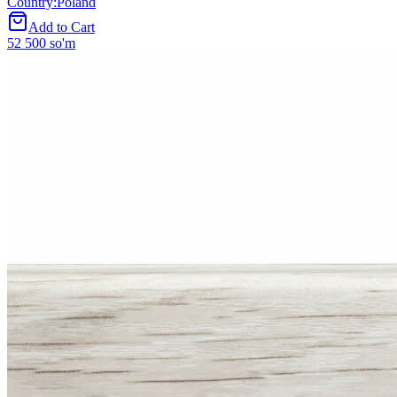
Country
:
Poland
Add to Cart
52 500 so'm