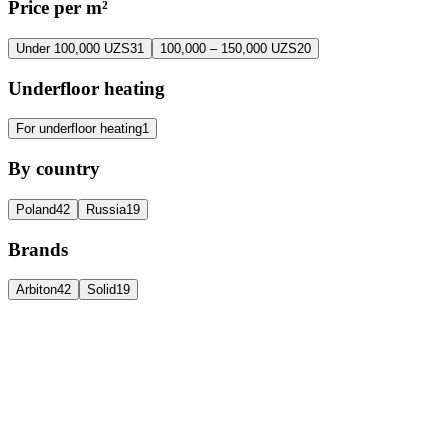
Price per m²
Under 100,000 UZS
31
100,000 – 150,000 UZS
20
Underfloor heating
For underfloor heating
1
By country
Poland
42
Russia
19
Brands
Arbiton
42
Solid
19