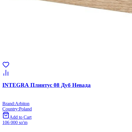
INTEGRA Плинтус 08 Дуб Невада
Brand
:
Arbiton
Country
:
Poland
Add to Cart
106 000 so'm