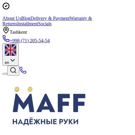
About Us
Blog
Delivery & Payment
Warranty &
Returns
Installment
Socials
Tashkent
+998 (71) 205-54-54
en