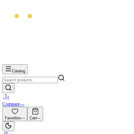
Catalog
Compare
—
Favorites
—
Cart
—