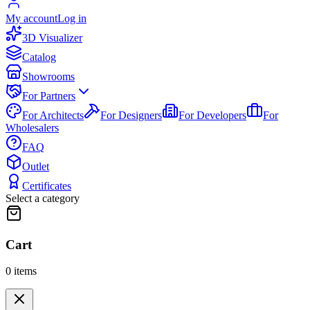
My account
Log in
3D Visualizer
Catalog
Showrooms
For Partners
For Architects
For Designers
For Developers
For
Wholesalers
FAQ
Outlet
Certificates
Select a category
Cart
0
items