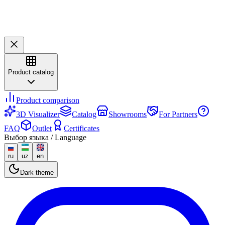
Product catalog
Product comparison
3D Visualizer
Catalog
Showrooms
For Partners
FAQ
Outlet
Certificates
Выбор языка / Language
ru
uz
en
Dark theme