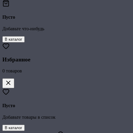
Пусто
Добавьте что-нибудь
В каталог
Избранное
0
товаров
Пусто
Добавьте товары в список
В каталог