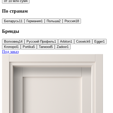
от 10 млн сум
4
По странам
Беларусь
11
Германия
1
Польша
2
Россия
18
Бренды
Волховец
14
Русский Профиль
1
Arbiton
1
Coswick
6
Egger
1
Kronopol
1
Portika
5
Tarwood
5
Zadoor
1
Под заказ