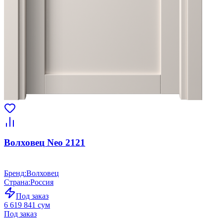
Волховец Neo 2121
Бренд
:
Волховец
Страна
:
Россия
Под заказ
6 619 841 сум
Под заказ