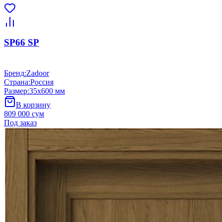
SP66 SP
Бренд
:
Zadoor
Страна
:
Россия
Размер
:
35x600 мм
В корзину
809 000 сум
Под заказ