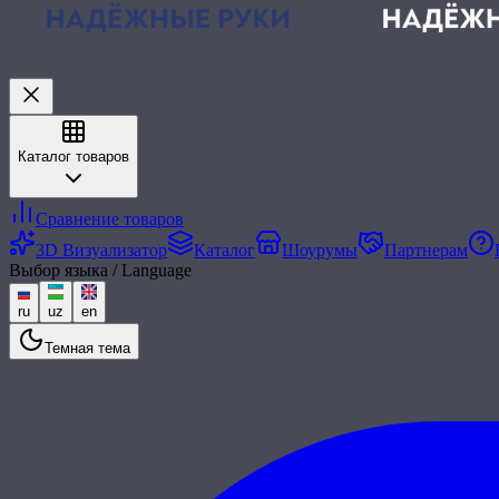
Каталог товаров
Сравнение товаров
3D Визуализатор
Каталог
Шоурумы
Партнерам
Выбор языка / Language
ru
uz
en
Темная тема