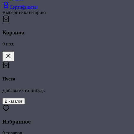
Сертификаты
Выберите категорию
Корзина
0
поз.
Пусто
Добавьте что-нибудь
В каталог
Избранное
0
товаров