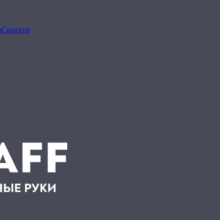
а
Соцсети