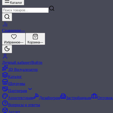
Каталог
Сравнение
—
Избранное
—
Корзина
—
Личный кабинет
Войти
3D Визуализатор
Каталог
Шоурумы
Партнерам
Архитекторам
Дизайнерам
Застройщикам
Оптовик
Вопросы и ответы
Аутлет