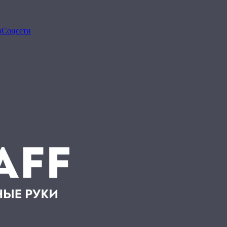
а
Соцсети