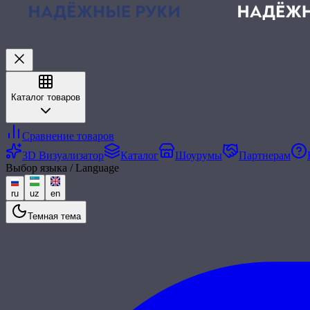
Каталог товаров
Сравнение товаров
3D Визуализатор
Каталог
Шоурумы
Партнерам
Выбор языка / Language
ru
uz
en
Темная тема