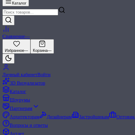
Каталог
Сравнение
—
Избранное
—
Корзина
—
Личный кабинет
Войти
3D Визуализатор
Каталог
Шоурумы
Партнерам
Архитекторам
Дизайнерам
Застройщикам
Оптовик
Вопросы и ответы
Аутлет