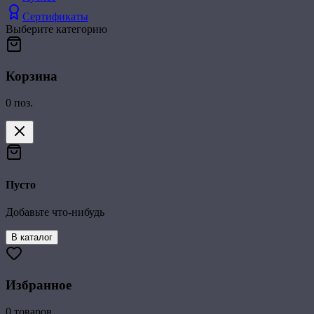
Сертификаты
Выберите категорию
Корзина
0
поз.
Пусто
Добавьте что-нибудь
В каталог
Избранное
0
товаров