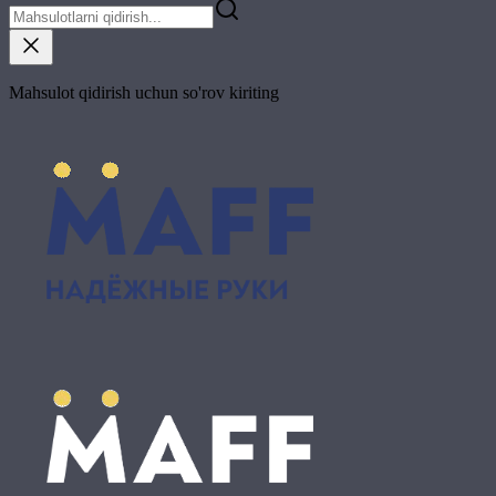
Mahsulot qidirish uchun so'rov kiriting