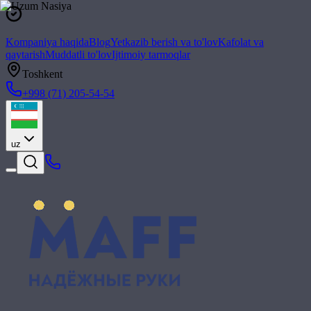
Kompaniya haqida
Blog
Yetkazib berish va to'lov
Kafolat va
qaytarish
Muddatli to'lov
Ijtimoiy tarmoqlar
Toshkent
+998 (71) 205-54-54
uz