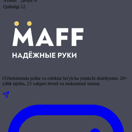
Artikul
Дебуа A
Qalinligi
12
O'zbekistonda pollar va eshiklar bo'yicha yetakchi distribyutor. 20+
yillik tajriba, 23 xalqaro brend va mukammal xizmat.