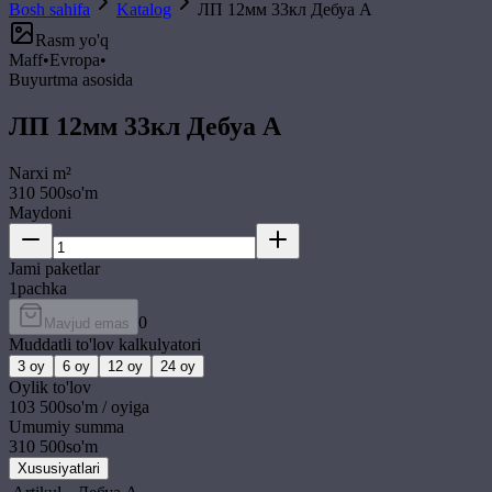
Bosh sahifa
Katalog
ЛП 12мм 33кл Дебуа A
Rasm yo'q
Maff
•
Evropa
•
Buyurtma asosida
ЛП 12мм 33кл Дебуа A
Narxi
m²
310 500
so'm
Maydoni
Jami paketlar
1
pachka
0
Mavjud emas
Muddatli to'lov kalkulyatori
3
oy
6
oy
12
oy
24
oy
Oylik to'lov
103 500
so'm / oyiga
Umumiy summa
310 500
so'm
Xususiyatlari