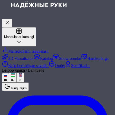
Mahsulotlar katalogi
Mahsulotlarni taqqoslash
3D Vizualizator
Katalog
Showroomlar
Hamkorlarga
Ko'p beriladigan savollar
Outlet
Sertifikatlar
Выбор языка / Language
ru
uz
en
Tungi rejim