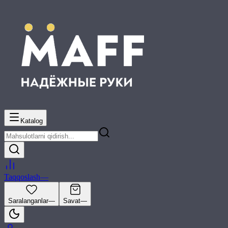
Katalog
Taqqoslash
—
Saralanganlar
—
Savat
—