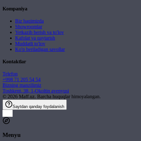
Kompaniya
Biz haqimizda
Showroomlar
Yetkazib berish va to'lov
Kafolat va qaytarish
Muddatli to'lov
Ko'p beriladigan savollar
Kontaktlar
Telefon
+998 71 205 54 54
Bizning manzilimiz
Toshkent, 38, 1-Okoltin avenyusi
©
2026
Maff.uz. Barcha huquqlar himoyalangan.
Saytdan qanday foydalanish
Menyu