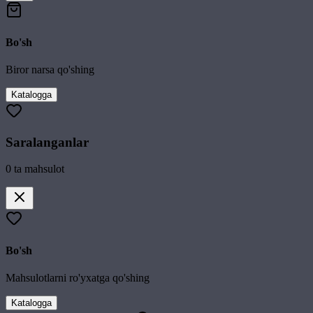
Bo'sh
Biror narsa qo'shing
Katalogga
Saralanganlar
0
ta mahsulot
Bo'sh
Mahsulotlarni ro'yxatga qo'shing
Katalogga