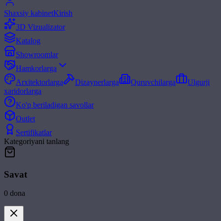
Shaxsiy kabinet
Kirish
3D Vizualizator
Katalog
Showroomlar
Hamkorlarga
Arxitektorlarga
Dizaynerlarga
Quruvchilarga
Ulgurji
xaridorlarga
Ko'p beriladigan savollar
Outlet
Sertifikatlar
Kategoriyani tanlang
Savat
0
dona