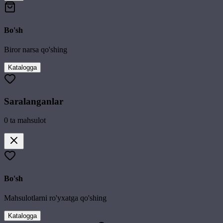
Bo'sh
Biror narsa qo'shing
Katalogga
Saralanganlar
0
ta mahsulot
Bo'sh
Mahsulotlarni ro'yxatga qo'shing
Katalogga