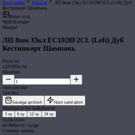
Bosh sahifa
Katalog
ЛП 8мм 33кл EC1028F2CL (Left) Дуб
Кестинкорт Шампань
Rasm yo'q
Maff
•
Evropa
•
Mavjud
ЛП 8мм 33кл EC1028F2CL (Left) Дуб
Кестинкорт Шампань
Narxi
m²
120 000
so'm
Maydoni
Jami paketlar
1
pachka
Savatga qo'shish
Hozir xarid qilish
Muddatli to'lov kalkulyatori
3
oy
6
oy
12
oy
24
oy
Oylik to'lov
40 000
so'm / oyiga
Umumiy summa