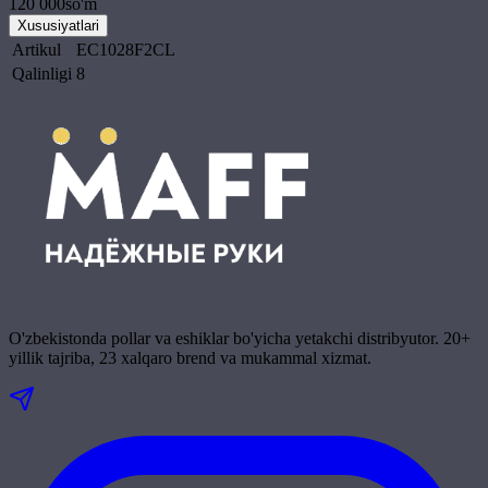
120 000
so'm
Xususiyatlari
Artikul
EC1028F2CL
Qalinligi
8
O'zbekistonda pollar va eshiklar bo'yicha yetakchi distribyutor. 20+
yillik tajriba, 23 xalqaro brend va mukammal xizmat.