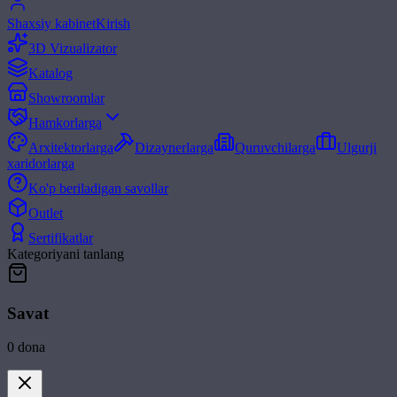
Shaxsiy kabinet
Kirish
3D Vizualizator
Katalog
Showroomlar
Hamkorlarga
Arxitektorlarga
Dizaynerlarga
Quruvchilarga
Ulgurji
xaridorlarga
Ko'p beriladigan savollar
Outlet
Sertifikatlar
Kategoriyani tanlang
Savat
0
dona