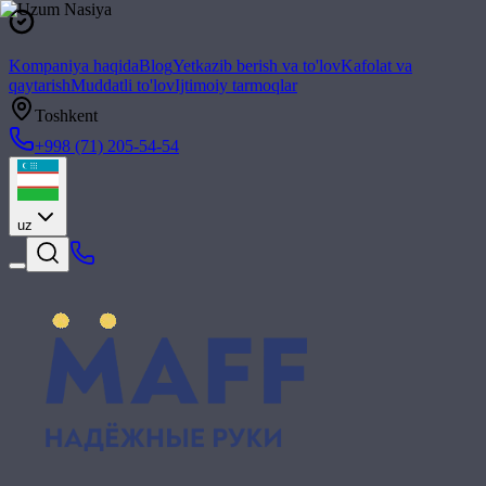
Kompaniya haqida
Blog
Yetkazib berish va to'lov
Kafolat va
qaytarish
Muddatli to'lov
Ijtimoiy tarmoqlar
Toshkent
+998 (71) 205-54-54
uz