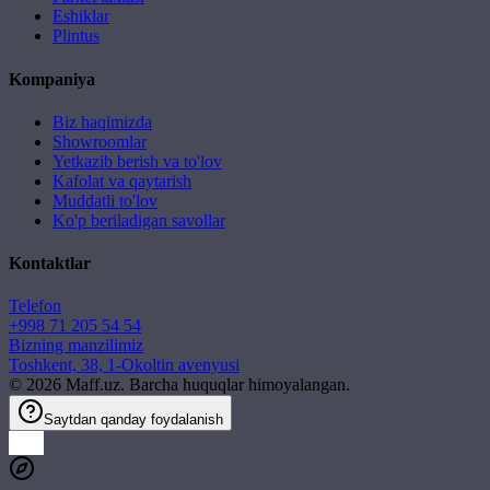
Eshiklar
Plintus
Kompaniya
Biz haqimizda
Showroomlar
Yetkazib berish va to'lov
Kafolat va qaytarish
Muddatli to'lov
Ko'p beriladigan savollar
Kontaktlar
Telefon
+998 71 205 54 54
Bizning manzilimiz
Toshkent, 38, 1-Okoltin avenyusi
©
2026
Maff.uz. Barcha huquqlar himoyalangan.
Saytdan qanday foydalanish