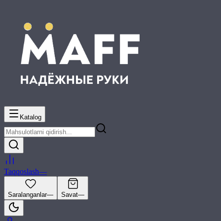
Katalog
Taqqoslash
—
Saralanganlar
—
Savat
—