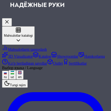
Mahsulotlar katalogi
Mahsulotlarni taqqoslash
3D Vizualizator
Katalog
Showroomlar
Hamkorlarga
Ko'p beriladigan savollar
Outlet
Sertifikatlar
Выбор языка / Language
ru
uz
en
Tungi rejim