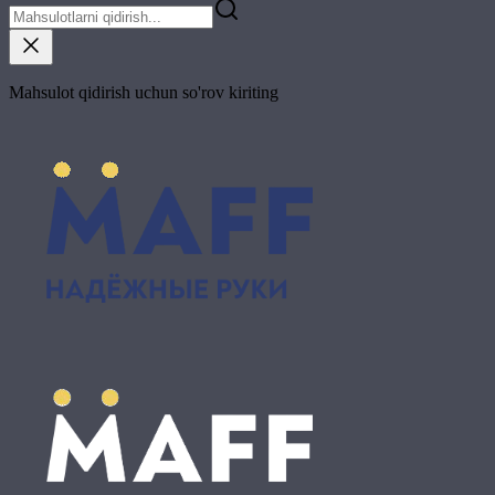
Mahsulot qidirish uchun so'rov kiriting