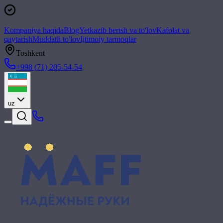
Kompaniya haqida
Blog
Yetkazib berish va to'lov
Kafolat va
qaytarish
Muddatli to'lov
Ijtimoiy tarmoqlar
Toshkent
+998 (71) 205-54-54
uz