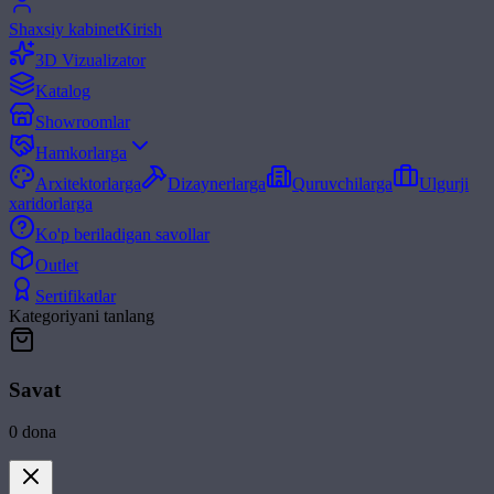
Shaxsiy kabinet
Kirish
3D Vizualizator
Katalog
Showroomlar
Hamkorlarga
Arxitektorlarga
Dizaynerlarga
Quruvchilarga
Ulgurji
xaridorlarga
Ko'p beriladigan savollar
Outlet
Sertifikatlar
Kategoriyani tanlang
Savat
0
dona