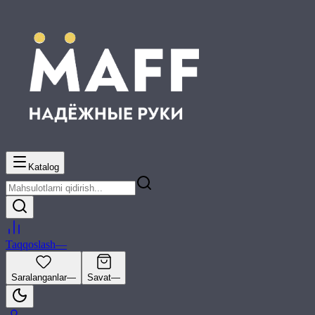
Katalog
Taqqoslash
—
Saralanganlar
—
Savat
—