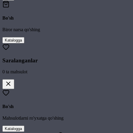
Bo'sh
Biror narsa qo'shing
Katalogga
Saralanganlar
0
ta mahsulot
Bo'sh
Mahsulotlarni ro'yxatga qo'shing
Katalogga