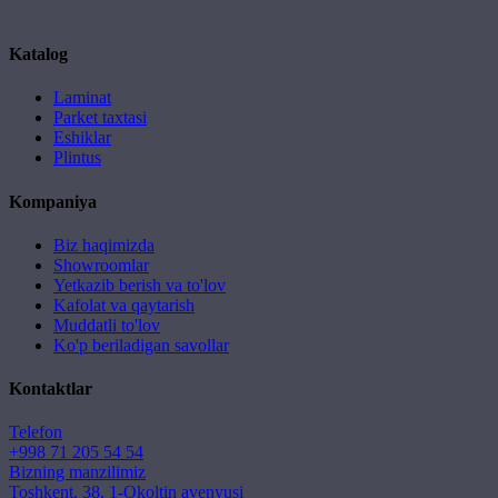
Katalog
Laminat
Parket taxtasi
Eshiklar
Plintus
Kompaniya
Biz haqimizda
Showroomlar
Yetkazib berish va to'lov
Kafolat va qaytarish
Muddatli to'lov
Ko'p beriladigan savollar
Kontaktlar
Telefon
+998 71 205 54 54
Bizning manzilimiz
Toshkent, 38, 1-Okoltin avenyusi