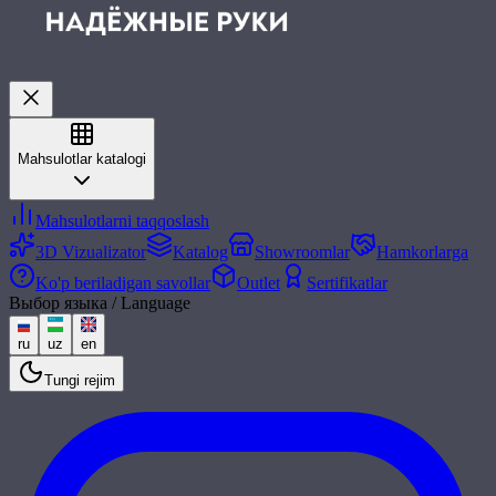
Mahsulotlar katalogi
Mahsulotlarni taqqoslash
3D Vizualizator
Katalog
Showroomlar
Hamkorlarga
Ko'p beriladigan savollar
Outlet
Sertifikatlar
Выбор языка / Language
ru
uz
en
Tungi rejim