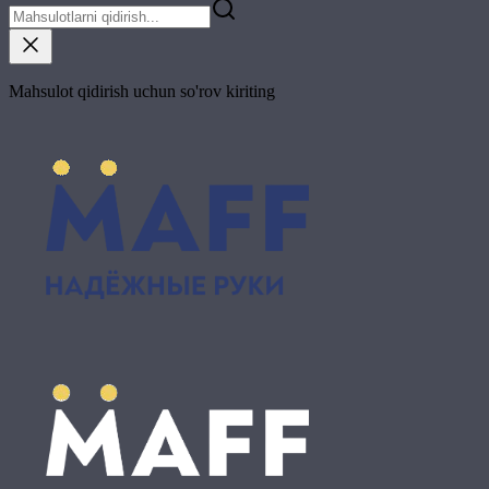
Mahsulot qidirish uchun so'rov kiriting