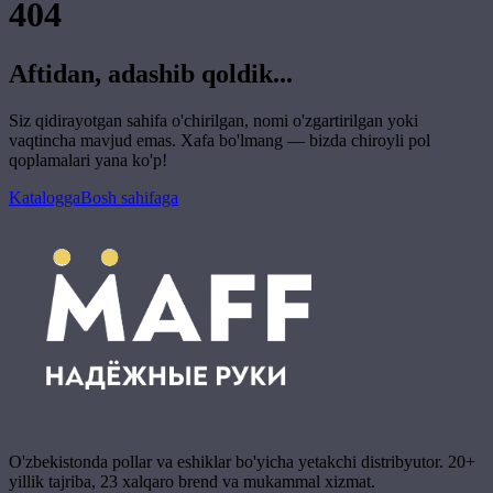
404
Aftidan, adashib qoldik...
Siz qidirayotgan sahifa o'chirilgan, nomi o'zgartirilgan yoki
vaqtincha mavjud emas. Xafa bo'lmang — bizda chiroyli pol
qoplamalari yana ko'p!
Katalogga
Bosh sahifaga
O'zbekistonda pollar va eshiklar bo'yicha yetakchi distribyutor. 20+
yillik tajriba, 23 xalqaro brend va mukammal xizmat.