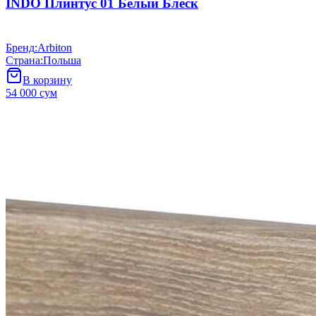
INDO Плинтус 01 Белый Блеск
Бренд
:
Arbiton
Страна
:
Польша
В корзину
54 000 сум