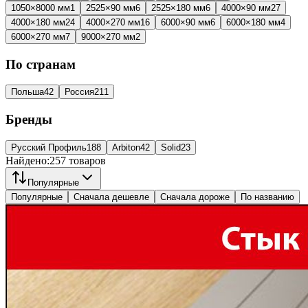
1050×8000 мм
1
2525×90 мм
6
2525×180 мм
6
4000×90 мм
27
4000×180 мм
24
4000×270 мм
16
6000×90 мм
6
6000×180 мм
4
6000×270 мм
7
9000×270 мм
2
По странам
Польша
42
Россия
211
Бренды
Русский Профиль
188
Arbiton
42
Solid
23
Найдено:
257
товаров
Популярные
Популярные
Сначала дешевле
Сначала дороже
По названию