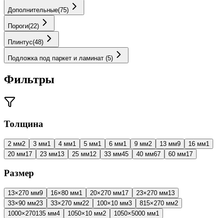
Дополнительные
(
75
)
Пороги
(
22
)
Плинтус
(
48
)
Подложка под паркет и ламинат
(
5
)
Фильтры
Толщина
2 мм
2
3 мм
1
4 мм
1
5 мм
1
6 мм
1
9 мм
2
13 мм
9
16 мм
1
20 мм
17
23 мм
13
25 мм
12
33 мм
45
40 мм
67
60 мм
17
Размер
13×270 мм
9
16×80 мм
1
20×270 мм
17
23×270 мм
13
33×90 мм
23
33×270 мм
22
100×10 мм
3
815×270 мм
2
1000×270135 мм
4
1050×10 мм
2
1050×5000 мм
1