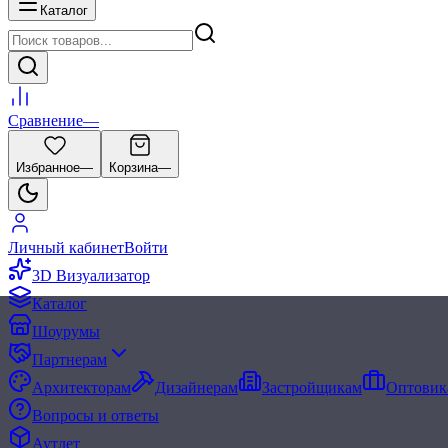
Каталог
Сравнение
—
Избранное
—
Корзина
—
Личный кабинет
Войти
3D Визуализатор
Каталог
Шоурумы
Партнерам
Архитекторам
Дизайнерам
Застройщикам
Оптовик
Вопросы и ответы
Аутлет