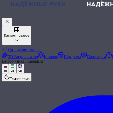
Каталог товаров
Сравнение товаров
3D Визуализатор
Каталог
Шоурумы
Партнерам
Выбор языка / Language
ru
uz
en
Темная тема