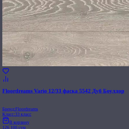
Floordreams Vario 12/33 фаска 5542 Дуб Боулдор
Бренд
:
Floordreams
Класс
:
33 класс
В корзину
126 100 сум