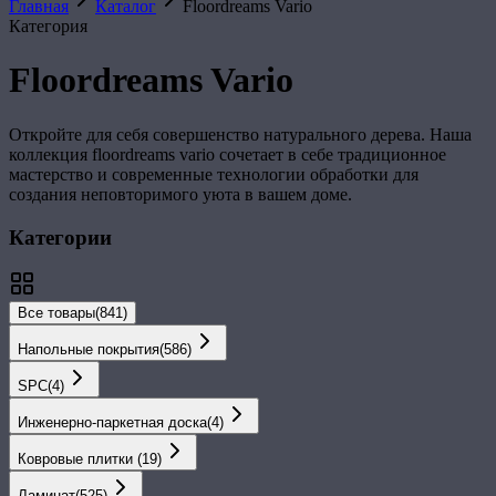
Главная
Каталог
Floordreams Vario
Категория
Floordreams Vario
Откройте для себя совершенство натурального дерева. Наша
коллекция
floordreams vario
сочетает в себе традиционное
мастерство и современные технологии обработки для
создания неповторимого уюта в вашем доме.
Категории
Все товары
(
841
)
Напольные покрытия
(
586
)
SPС
(
4
)
Инженерно-паркетная доска
(
4
)
Ковровые плитки
(
19
)
Ламинат
(
525
)