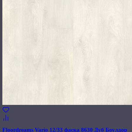
Floordreams Vario 12/33 фаска 8630 Дуб Боулдор