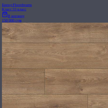
Бренд
:
Floordreams
Класс
:
33 класс
В корзину
150 000 сум