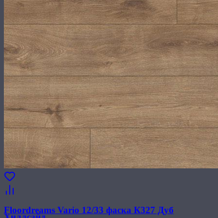
Floordreams Vario 12/33 фаска К327 Дуб
Хиллсайд