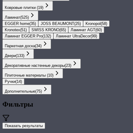
Ковровые плитки
(
19
)
Ламинат
(
525
)
EGGER home
(
35
)
JOSS BEAUMONT
(
25
)
Kronopol
(
58
)
Kronotex
(
51
)
SWISS KRONO
(
65
)
Ламинат AGT
(
60
)
Ламинат EGGER Pro
(
132
)
Ламинат UltraDecor
(
99
)
Паркетная доска
(
34
)
Двери
(
133
)
Декоративные настенные декоры
(
23
)
Плиточные материалы
(
10
)
Ручки
(
14
)
Дополнительные
(
75
)
Фильтры
Показать результаты