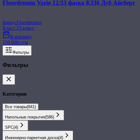
Floordreams Vario 12/33 фаска К336 Дуб Айсберг
Бренд
:
Floordreams
Класс
:
33 класс
В корзину
150 000 сум
Фильтры
Фильтры
Категории
Все товары
(
841
)
Напольные покрытия
(
586
)
SPС
(
4
)
Инженерно-паркетная доска
(
4
)