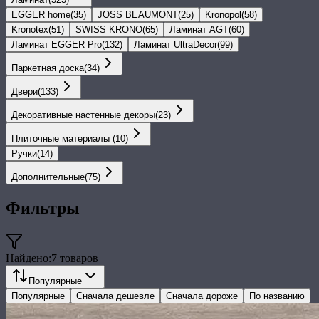
EGGER home
(
35
)
JOSS BEAUMONT
(
25
)
Kronopol
(
58
)
Kronotex
(
51
)
SWISS KRONO
(
65
)
Ламинат AGT
(
60
)
Ламинат EGGER Pro
(
132
)
Ламинат UltraDecor
(
99
)
Паркетная доска
(
34
)
Двери
(
133
)
Декоративные настенные декоры
(
23
)
Плиточные материалы
(
10
)
Ручки
(
14
)
Дополнительные
(
75
)
Фильтры
Найдено:
7
товаров
Популярные
Популярные
Сначала дешевле
Сначала дороже
По названию