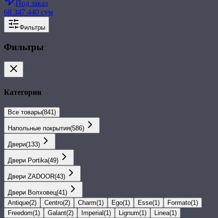
Под заказ
68 347 440 сум
Фильтры
Фильтры
Категории
Все товары
(
841
)
Напольные покрытия
(
586
)
Двери
(
133
)
Двери Portika
(
49
)
Двери ZADOOR
(
43
)
Двери Волховец
(
41
)
Antique
(
2
)
Centro
(
2
)
Charm
(
1
)
Ego
(
1
)
Esse
(
1
)
Formato
(
1
)
Freedom
(
1
)
Galant
(
2
)
Imperial
(
1
)
Lignum
(
1
)
Linea
(
1
)