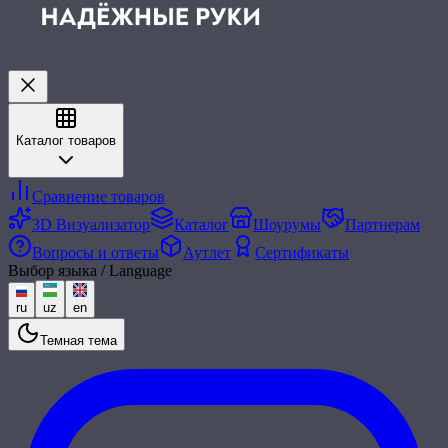
Каталог товаров
Сравнение товаров
3D Визуализатор
Каталог
Шоурумы
Партнерам
Вопросы и ответы
Аутлет
Сертификаты
Выбор языка / Language
ru
uz
en
Темная тема