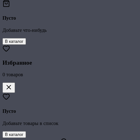
Пусто
Добавьте что-нибудь
В каталог
Избранное
0
товаров
Пусто
Добавьте товары в список
В каталог