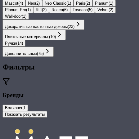
Mascot
(
4
)
Neo
(
2
)
Neo Classic
(
1
)
Paris
(
2
)
Planum
(
1
)
Planum Pro
(
1
)
Rift
(
2
)
Rocca
(
6
)
Toscana
(
5
)
Velvet
(
2
)
Wall-door
(
1
)
Декоративные настенные декоры
(
23
)
Плиточные материалы
(
10
)
Ручки
(
14
)
Дополнительные
(
75
)
Фильтры
Бренды
Волховец
1
Показать результаты