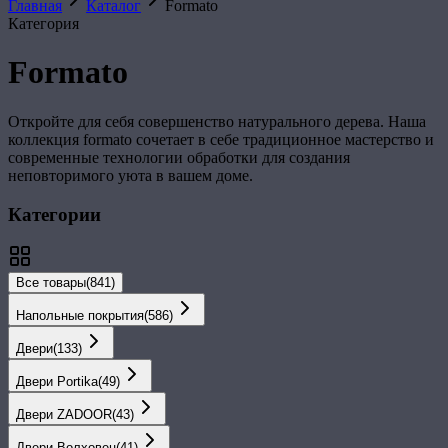
Главная
Каталог
Formato
Категория
Formato
Откройте для себя совершенство натурального дерева. Наша
коллекция
formato
сочетает в себе традиционное мастерство и
современные технологии обработки для создания
неповторимого уюта в вашем доме.
Категории
Все товары
(
841
)
Напольные покрытия
(
586
)
Двери
(
133
)
Двери Portika
(
49
)
Двери ZADOOR
(
43
)
Двери Волховец
(
41
)