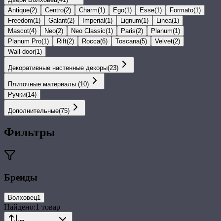
Antique
(
2
)
Centro
(
2
)
Charm
(
1
)
Ego
(
1
)
Esse
(
1
)
Formato
(
1
)
Freedom
(
1
)
Galant
(
2
)
Imperial
(
1
)
Lignum
(
1
)
Linea
(
1
)
Mascot
(
4
)
Neo
(
2
)
Neo Classic
(
1
)
Paris
(
2
)
Planum
(
1
)
Planum Pro
(
1
)
Rift
(
2
)
Rocca
(
6
)
Toscana
(
5
)
Velvet
(
2
)
Wall-door
(
1
)
Декоративные настенные декоры
(
23
)
Плиточные материалы
(
10
)
Ручки
(
14
)
Дополнительные
(
75
)
Фильтры
Бренды
Волховец
1
Найдено:
1
товар