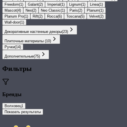
Freedom
(
1
)
Galant
(
2
)
Imperial
(
1
)
Lignum
(
1
)
Linea
(
1
)
Mascot
(
4
)
Neo
(
2
)
Neo Classic
(
1
)
Paris
(
2
)
Planum
(
1
)
Planum Pro
(
1
)
Rift
(
2
)
Rocca
(
6
)
Toscana
(
5
)
Velvet
(
2
)
Wall-door
(
1
)
Декоративные настенные декоры
(
23
)
Плиточные материалы
(
10
)
Ручки
(
14
)
Дополнительные
(
75
)
Фильтры
Бренды
Волховец
1
Показать результаты