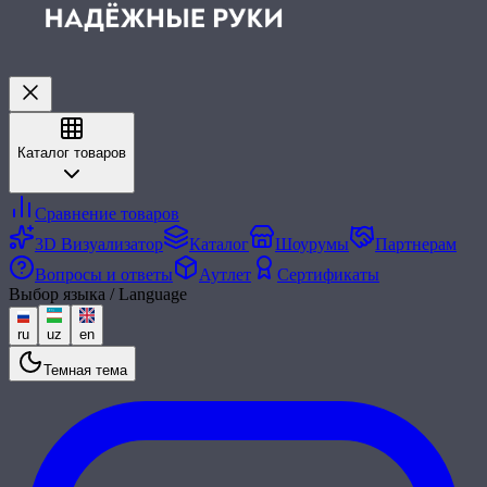
Каталог товаров
Сравнение товаров
3D Визуализатор
Каталог
Шоурумы
Партнерам
Вопросы и ответы
Аутлет
Сертификаты
Выбор языка / Language
ru
uz
en
Темная тема