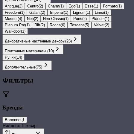
Antique
(
2
)
Centro
(
2
)
Charm
(
1
)
Ego
(
1
)
Esse
(
1
)
Formato
(
1
)
Freedom
(
1
)
Galant
(
2
)
Imperial
(
1
)
Lignum
(
1
)
Linea
(
1
)
Mascot
(
4
)
Neo
(
2
)
Neo Classic
(
1
)
Paris
(
2
)
Planum
(
1
)
Planum Pro
(
1
)
Rift
(
2
)
Rocca
(
6
)
Toscana
(
5
)
Velvet
(
2
)
Wall-door
(
1
)
Декоративные настенные декоры
(
23
)
Плиточные материалы
(
10
)
Ручки
(
14
)
Дополнительные
(
75
)
Фильтры
Бренды
Волховец
1
Найдено:
1
товар