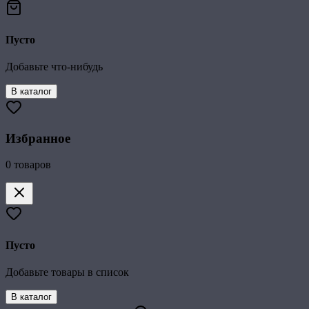
Пусто
Добавьте что-нибудь
В каталог
Избранное
0
товаров
Пусто
Добавьте товары в список
В каталог