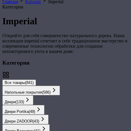
Главная
Каталог
Imperial
Категория
Imperial
Откройте для себя совершенство натурального дерева. Наша
коллекция
imperial
сочетает в себе традиционное мастерство и
современные технологии обработки для создания
неповторимого уюта в вашем доме.
Категории
Все товары
(
841
)
Напольные покрытия
(
586
)
Двери
(
133
)
Двери Portika
(
49
)
Двери ZADOOR
(
43
)
Двери Волховец
(
41
)