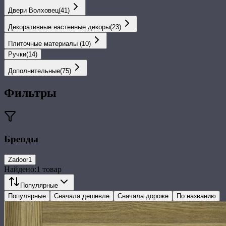
Двери Волховец
(
41
)
Декоративные настенные декоры
(
23
)
Плиточные материалы
(
10
)
Ручки
(
14
)
Дополнительные
(
75
)
Фильтры
Бренды
Zadoor
1
Найдено:
1
товар
Популярные
Популярные
Сначала дешевле
Сначала дороже
По названию