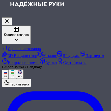
Каталог товаров
Сравнение товаров
3D Визуализатор
Каталог
Шоурумы
Партнерам
Вопросы и ответы
Аутлет
Сертификаты
Выбор языка / Language
ru
uz
en
Темная тема