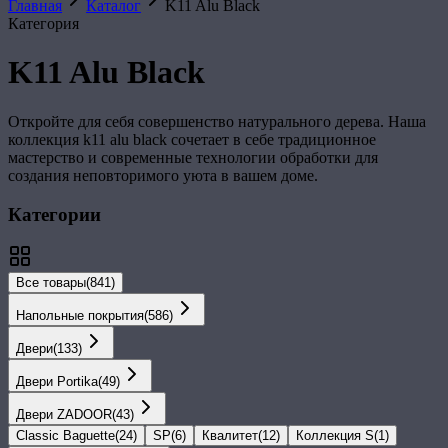
Главная
Каталог
K11 Alu Black
Категория
K11 Alu Black
Откройте для себя совершенство натурального дерева. Наша
коллекция
k11 alu black
сочетает в себе традиционное
мастерство и современные технологии обработки для
создания неповторимого уюта в вашем доме.
Категории
Все товары
(
841
)
Напольные покрытия
(
586
)
Двери
(
133
)
Двери Portika
(
49
)
Двери ZADOOR
(
43
)
Classic Baguette
(
24
)
SP
(
6
)
Квалитет
(
12
)
Коллекция S
(
1
)