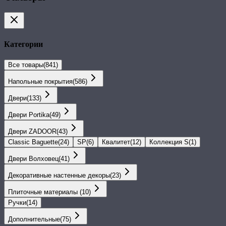
Категории
Все товары
(
841
)
Напольные покрытия
(
586
)
Двери
(
133
)
Двери Portika
(
49
)
Двери ZADOOR
(
43
)
Classic Baguette
(
24
)
SP
(
6
)
Квалитет
(
12
)
Коллекция S
(
1
)
Двери Волховец
(
41
)
Декоративные настенные декоры
(
23
)
Плиточные материалы
(
10
)
Ручки
(
14
)
Дополнительные
(
75
)