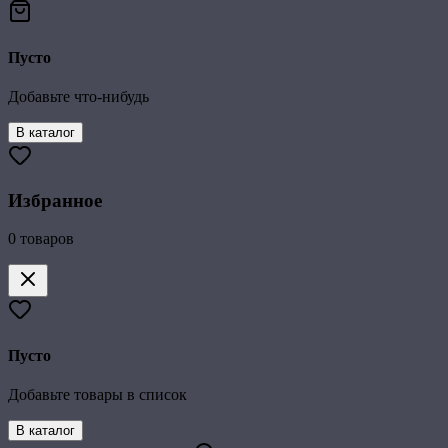
Пусто
Добавьте что-нибудь
В каталог
Избранное
0
товаров
Пусто
Добавьте товары в список
В каталог