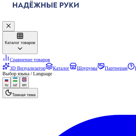
Каталог товаров
Сравнение товаров
3D Визуализатор
Каталог
Шоурумы
Партнерам
Выбор языка / Language
ru
uz
en
Темная тема