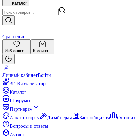
Каталог
Сравнение
—
Избранное
—
Корзина
—
Личный кабинет
Войти
3D Визуализатор
Каталог
Шоурумы
Партнерам
Архитекторам
Дизайнерам
Застройщикам
Оптовик
Вопросы и ответы
Аутлет