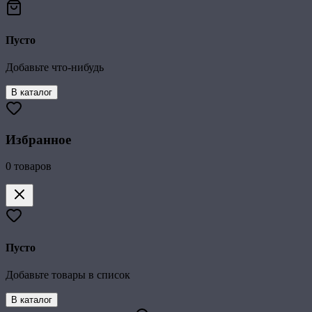
Пусто
Добавьте что-нибудь
В каталог
Избранное
0
товаров
Пусто
Добавьте товары в список
В каталог