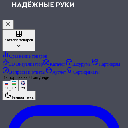
Каталог товаров
Сравнение товаров
3D Визуализатор
Каталог
Шоурумы
Партнерам
Вопросы и ответы
Аутлет
Сертификаты
Выбор языка / Language
ru
uz
en
Темная тема