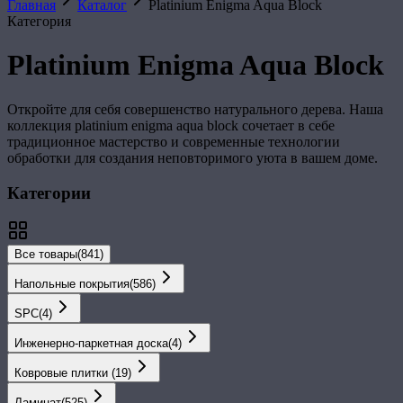
Главная
Каталог
Platinium Enigma Aqua Block
Категория
Platinium Enigma Aqua Block
Откройте для себя совершенство натурального дерева. Наша
коллекция
platinium enigma aqua block
сочетает в себе
традиционное мастерство и современные технологии
обработки для создания неповторимого уюта в вашем доме.
Категории
Все товары
(
841
)
Напольные покрытия
(
586
)
SPС
(
4
)
Инженерно-паркетная доска
(
4
)
Ковровые плитки
(
19
)
Ламинат
(
525
)