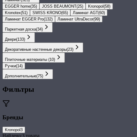
EGGER home
(
35
)
JOSS BEAUMONT
(
25
)
Kronopol
(
58
)
Kronotex
(
51
)
SWISS KRONO
(
65
)
Ламинат AGT
(
60
)
Ламинат EGGER Pro
(
132
)
Ламинат UltraDecor
(
99
)
Паркетная доска
(
34
)
Двери
(
133
)
Декоративные настенные декоры
(
23
)
Плиточные материалы
(
10
)
Ручки
(
14
)
Дополнительные
(
75
)
Фильтры
Бренды
Kronopol
3
Найдено:
3
товара