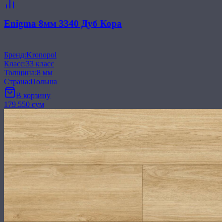
Enigma 8мм 3340 Дуб Кора
Бренд
:
Kronopol
Класс
:
33 класс
Толщина
:
8 мм
Страна
:
Польша
В корзину
179 550 сум