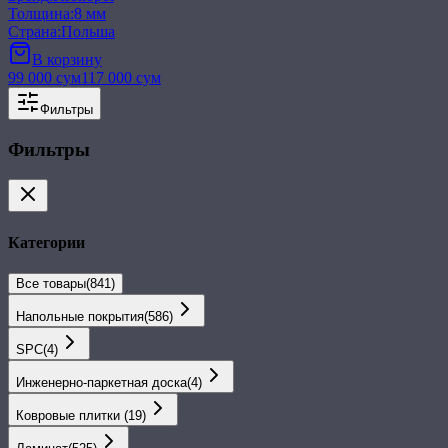
Толщина
:
8 мм
Страна
:
Польша
В корзину
99 000
сум
117 000
сум
Фильтры
Фильтры
Категории
Все товары
(
841
)
Напольные покрытия
(
586
)
SPС
(
4
)
Инженерно-паркетная доска
(
4
)
Ковровые плитки
(
19
)