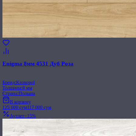
Enigma 8мм 4531 Дуб Роза
Бренд
:
Kronopol
Толщина
:
8 мм
Страна
:
Польша
В корзину
125 000
сум
117 000
сум
Аутлет
−
15
%