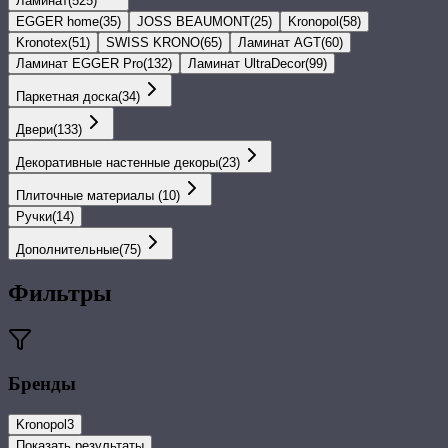
Ламинат
(
525
)
EGGER home
(
35
)
JOSS BEAUMONT
(
25
)
Kronopol
(
58
)
Kronotex
(
51
)
SWISS KRONO
(
65
)
Ламинат AGT
(
60
)
Ламинат EGGER Pro
(
132
)
Ламинат UltraDecor
(
99
)
Паркетная доска
(
34
)
Двери
(
133
)
Декоративные настенные декоры
(
23
)
Плиточные материалы
(
10
)
Ручки
(
14
)
Дополнительные
(
75
)
Фильтры
Бренды
Kronopol
3
Показать результаты