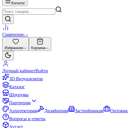
Каталог
Сравнение
—
Избранное
—
Корзина
—
Личный кабинет
Войти
3D Визуализатор
Каталог
Шоурумы
Партнерам
Архитекторам
Дизайнерам
Застройщикам
Оптовик
Вопросы и ответы
Аутлет