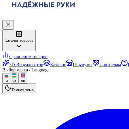
Каталог товаров
Сравнение товаров
3D Визуализатор
Каталог
Шоурумы
Партнерам
Выбор языка / Language
ru
uz
en
Темная тема