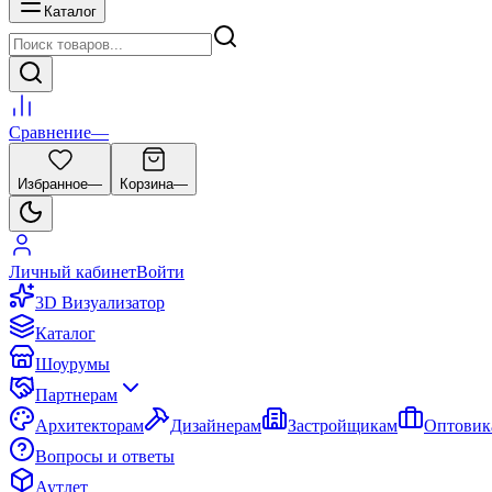
Каталог
Сравнение
—
Избранное
—
Корзина
—
Личный кабинет
Войти
3D Визуализатор
Каталог
Шоурумы
Партнерам
Архитекторам
Дизайнерам
Застройщикам
Оптовик
Вопросы и ответы
Аутлет