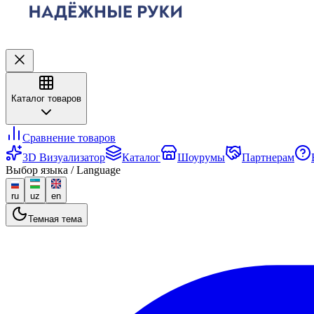
Каталог товаров
Сравнение товаров
3D Визуализатор
Каталог
Шоурумы
Партнерам
Выбор языка / Language
ru
uz
en
Темная тема