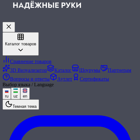
Каталог товаров
Сравнение товаров
3D Визуализатор
Каталог
Шоурумы
Партнерам
Вопросы и ответы
Аутлет
Сертификаты
Выбор языка / Language
ru
uz
en
Темная тема