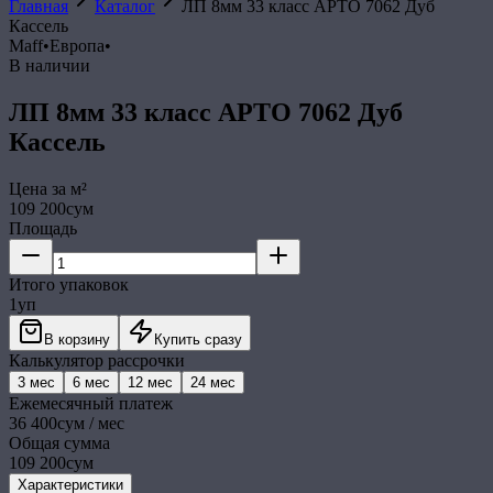
Главная
Каталог
ЛП 8мм 33 класс АРТО 7062 Дуб
Кассель
Maff
•
Европа
•
В наличии
ЛП 8мм 33 класс АРТО 7062 Дуб
Кассель
Цена за
м²
109 200
сум
Площадь
Итого упаковок
1
уп
В корзину
Купить сразу
Калькулятор рассрочки
3
мес
6
мес
12
мес
24
мес
Ежемесячный платеж
36 400
сум / мес
Общая сумма
109 200
сум
Характеристики