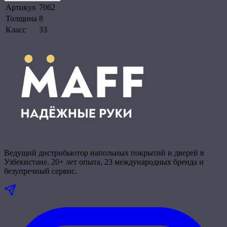
Артикул
7062
Толщина
8
Класс
33
Ведущий дистрибьютор напольных покрытий и дверей в
Узбекистане. 20+ лет опыта, 23 международных бренда и
безупречный сервис.