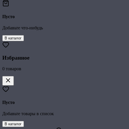
Пусто
Добавьте что-нибудь
В каталог
Избранное
0
товаров
Пусто
Добавьте товары в список
В каталог