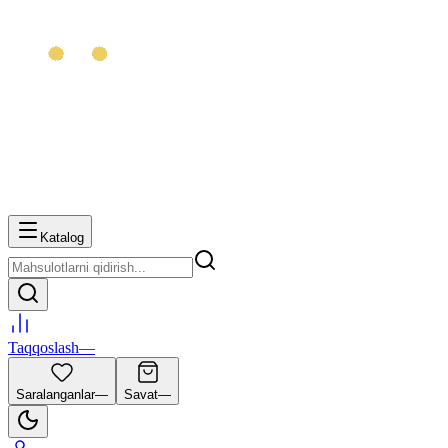
Katalog
Taqqoslash
—
Saralanganlar
—
Savat
—