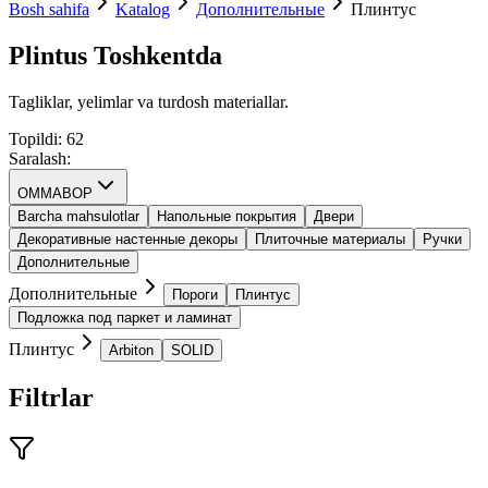
Bosh sahifa
Katalog
Дополнительные
Плинтус
Plintus Toshkentda
Tagliklar, yelimlar va turdosh materiallar.
Topildi
:
62
Saralash
:
OMMABOP
Barcha mahsulotlar
Напольные покрытия
Двери
Декоративные настенные декоры
Плиточные материалы
Ручки
Дополнительные
Дополнительные
Пороги
Плинтус
Подложка под паркет и ламинат
Плинтус
Arbiton
SOLID
Filtrlar