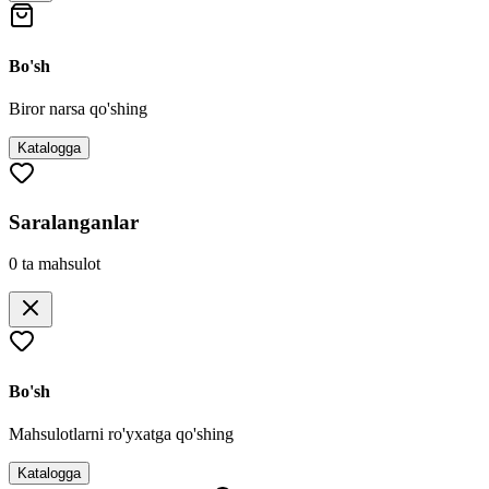
Bo'sh
Biror narsa qo'shing
Katalogga
Saralanganlar
0
ta mahsulot
Bo'sh
Mahsulotlarni ro'yxatga qo'shing
Katalogga