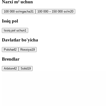
Narxi m² uchun
100 000 so'mgacha
31
100 000 – 150 000 so'm
20
Issiq pol
Issiq pol uchun
1
Davlatlar bo'yicha
Polsha
42
Rossiya
19
Brendlar
Arbiton
42
Solid
19