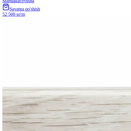
Mamlakat
:
Polsha
Savatga qo'shish
52 500 so'm