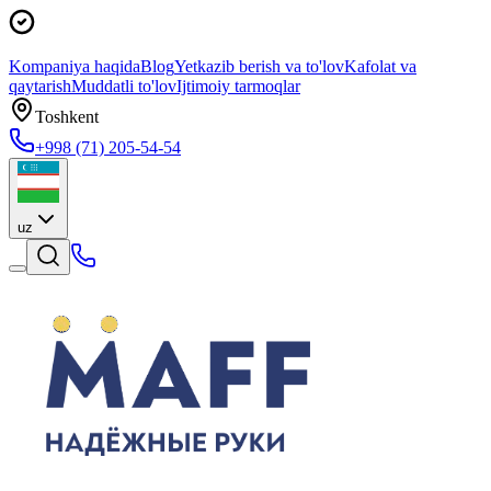
Kompaniya haqida
Blog
Yetkazib berish va to'lov
Kafolat va
qaytarish
Muddatli to'lov
Ijtimoiy tarmoqlar
Toshkent
+998 (71) 205-54-54
uz