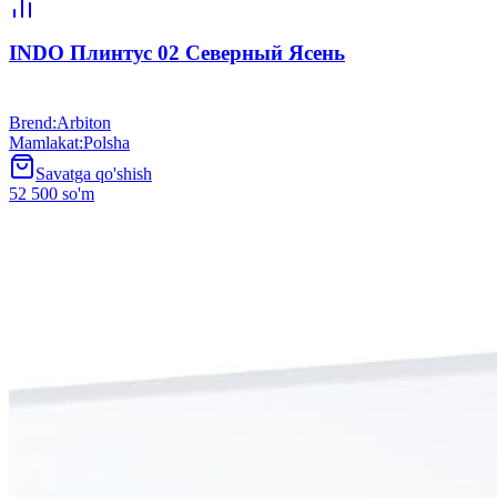
INDO Плинтус 02 Северный Ясень
Brend
:
Arbiton
Mamlakat
:
Polsha
Savatga qo'shish
52 500 so'm