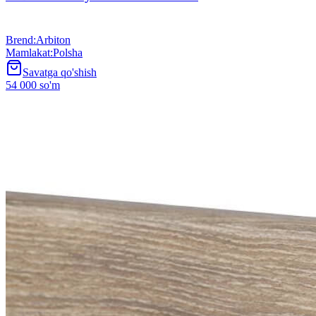
Brend
:
Arbiton
Mamlakat
:
Polsha
Savatga qo'shish
54 000 so'm