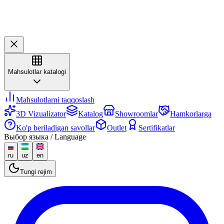
Mahsulotlar katalogi
Mahsulotlarni taqqoslash
3D Vizualizator
Katalog
Showroomlar
Hamkorlarga
Ko'p beriladigan savollar
Outlet
Sertifikatlar
Выбор языка / Language
ru
uz
en
Tungi rejim