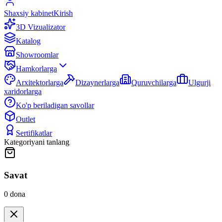
Shaxsiy kabinet
Kirish
3D Vizualizator
Katalog
Showroomlar
Hamkorlarga
Arxitektorlarga
Dizaynerlarga
Quruvchilarga
Ulgurji
xaridorlarga
Ko'p beriladigan savollar
Outlet
Sertifikatlar
Kategoriyani tanlang
Savat
0
dona