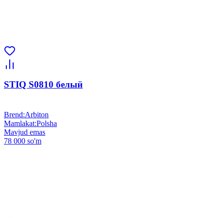
STIQ S0810 белый
Brend
:
Arbiton
Mamlakat
:
Polsha
Mavjud emas
78 000 so'm