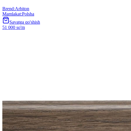
Brend
:
Arbiton
Mamlakat
:
Polsha
Savatga qo'shish
51 000 so'm