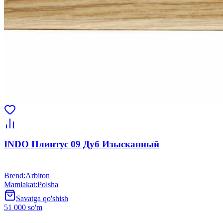
INDO Плинтус 09 Дуб Изысканный
Brend
:
Arbiton
Mamlakat
:
Polsha
Savatga qo'shish
51 000 so'm