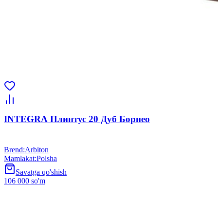
INTEGRA Плинтус 20 Дуб Борнео
Brend
:
Arbiton
Mamlakat
:
Polsha
Savatga qo'shish
106 000 so'm